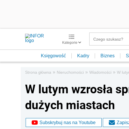
Kategorie
Księgowość
Kadry
Biznes
S
»
»
»
Strona główna
Nieruchomości
Wiadomości
W luty
W lutym wzrosła s
dużych miastach
Subskrybuj nas na Youtube
Zapisz