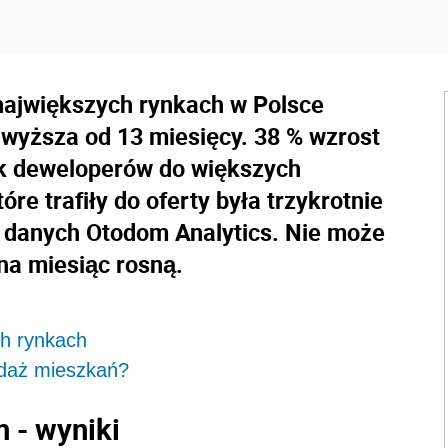
ajwiększych rynkach w Polsce
ajwyższa od 13 miesięcy. 38 % wzrost
ak deweloperów do większych
re trafiły do oferty była trzykrotnie
z danych Otodom Analytics. Nie może
na miesiąc rosną.
h rynkach
edaż mieszkań?
 - wyniki