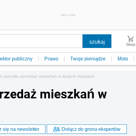
REKLAMA
Sklep
ektor publiczny
Prawo
Twoje pieniądze
Moto
m wzrosła sprzedaż mieszkań w dużych miastach
przedaż mieszkań w
 się na newsletter
Dołącz do grona ekspertów