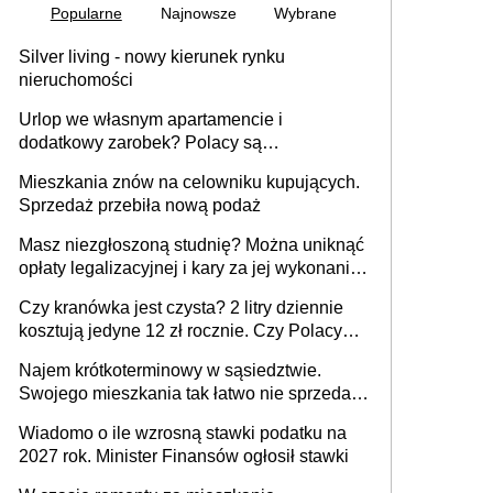
Popularne
Najnowsze
Wybrane
Silver living - nowy kierunek rynku
nieruchomości
Urlop we własnym apartamencie i
dodatkowy zarobek? Polacy są
zainteresowani
Mieszkania znów na celowniku kupujących.
Sprzedaż przebiła nową podaż
Masz niezgłoszoną studnię? Można uniknąć
opłaty legalizacyjnej i kary za jej wykonanie,
ale jest termin
Czy kranówka jest czysta? 2 litry dziennie
kosztują jedyne 12 zł rocznie. Czy Polacy
piją wodę z kranu?
Najem krótkoterminowy w sąsiedztwie.
Swojego mieszkania tak łatwo nie sprzedaż
lub zrobisz to ze stratą
Wiadomo o ile wzrosną stawki podatku na
2027 rok. Minister Finansów ogłosił stawki