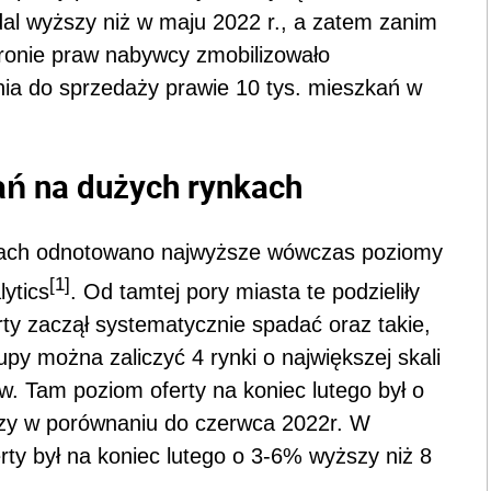
adal wyższy niż w maju 2022 r., a zatem zanim
hronie praw nabywcy zmobilizowało
a do sprzedaży prawie 10 tys. mieszkań w
ań na dużych rynkach
nkach odnotowano najwyższe wówczas poziomy
[1]
lytics
. Od tamtej pory miasta te podzieliły
rty zaczął systematycznie spadać oraz takie,
upy można zaliczyć 4 rynki o największej skali
. Tam poziom oferty na koniec lutego był o
zy w porównaniu do czerwca 2022r. W
rty był na koniec lutego o 3-6% wyższy niż 8