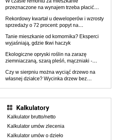
W czasie remontu za mieszkanie
przeznaczone na wynajem trzeba płacić
wyższy podatek. Dlaczego? Bo nikt nie
Rekordowy kwartał u deweloperów i wzrosty
realizuje w nim potrzeb mieszkaniowych
sprzedaży o 72 procent: popyt na
mieszkania wraca
Tanie mieszkanie od komornika? Eksperci
wyjaśniają, gdzie tkwi haczyk
Ekologiczne opryski roślin na zarazę
ziemniaczaną, szarą pleśń, mączniaki -
gnojówki, wywary, wyciągi. Jak rozpoznać i
Czy w sierpniu można wyciąć drzewo na
zwalczać choroby grzybowe roślin?
własnej działce? Wycinka drzew bez
pozwolenia
Kalkulatory
Kalkulator brutto/netto
Kalkulator umów zlecenia
Kalkulator umów o dzieło