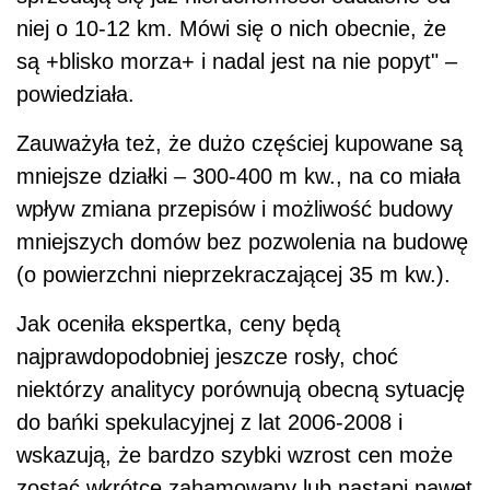
niej o 10-12 km. Mówi się o nich obecnie, że
są +blisko morza+ i nadal jest na nie popyt" –
powiedziała.
Zauważyła też, że dużo częściej kupowane są
mniejsze działki – 300-400 m kw., na co miała
wpływ zmiana przepisów i możliwość budowy
mniejszych domów bez pozwolenia na budowę
(o powierzchni nieprzekraczającej 35 m kw.).
Jak oceniła ekspertka, ceny będą
najprawdopodobniej jeszcze rosły, choć
niektórzy analitycy porównują obecną sytuację
do bańki spekulacyjnej z lat 2006-2008 i
wskazują, że bardzo szybki wzrost cen może
zostać wkrótce zahamowany lub nastąpi nawet