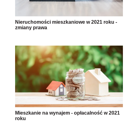
Mieszkanie na wynajem - opłacalność w 2021
roku
AUTOPROMOCJA
Źródło:
Newseria.pl
dom energooszczędny
budownictwo
Wersja do druku
Napisz do nas