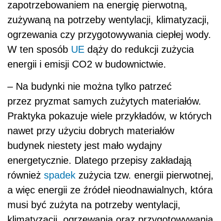
budynek niestety jest mało wydajny
energetycznie. Dlatego przepisy zakładają
również
spadek
zużycia tzw. energii pierwotnej,
a więc energii ze źródeł nieodnawialnych, która
musi być zużyta na potrzeby wentylacji,
klimatyzacji, ogrzewania oraz przygotowywania
ciepłej wody. Jest to bardzo ważny aspekt,
dlatego że budynki odpowiadają za 40 proc.
zużycia energii w całej gospodarce – podkreśla
Jacek Siwiński.