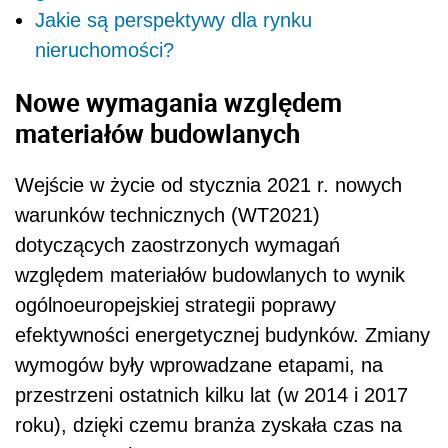
względem materiałów budowlanych to wynik
ogólnoeuropejskiej strategii poprawy
efektywności energetycznej budynków. Zmiany
wymogów były wprowadzane etapami, na
przestrzeni ostatnich kilku lat (w 2014 i 2017
roku), dzięki czemu branża zyskała czas na
przygotowanie.
Jak podkreśla, na nowe przepisy powinny
zwrócić uwagę osoby, które projektują i planują
budowę domu bądź jego gruntowny
remont
.
Wymogi WT 2021 będą musieli spełnić również
ci, którzy np. chcą skorzystać z dotacji
w ramach programu Czyste Powietrze na
modernizację już istniejącego budynku.