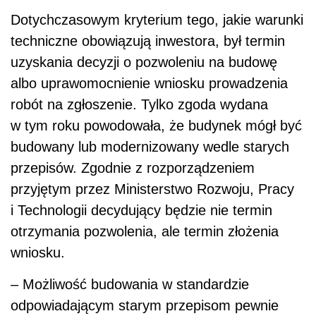
i Technologii decydujący będzie nie termin
otrzymania pozwolenia, ale termin złożenia
wniosku.
– Możliwość budowania w standardzie
odpowiadającym starym przepisom pewnie
spowoduje, że do urzędów wpłynie trochę
więcej wniosków o pozwolenie na budowę, bo
część inwestorów będzie chciała zachować
taką możliwość. Natomiast nie powinno to
spowodować dużych kolejek – ocenia Jacek
Siwiński.