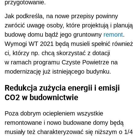
Redukcja zużycia energii i emisji
CO2 w budownictwie
Poza dobrym ociepleniem wszystkie
remontowane i nowo budowane domy będą
musiały też charakteryzować się niższym o 1/4
zapotrzebowaniem na energię pierwotną,
zużywaną na potrzeby wentylacji, klimatyzacji,
ogrzewania czy przygotowywania ciepłej wody.
W ten sposób
UE
dąży do redukcji zużycia
energii i emisji CO2 w budownictwie.
– Na budynki nie można tylko patrzeć
przez pryzmat samych zużytych materiałów.
Praktyka pokazuje wiele przykładów, w których
nawet przy użyciu dobrych materiałów