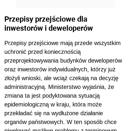
administracyjną. Ministerstwo wyjaśnia, że
zmiana ta jest podyktowana sytuacją
epidemiologiczną w kraju, która może
przekładać się na wydłużone działanie
organów państwowych. W ten sposób chce
niwelować możliwe problemy z terminowym
rozpatrywaniem wniosków o pozwolenie na
budowę czy wniosków o zatwierdzenie projektu
budowlanego i innych tego typu dokumentów
potrzebnych do rozpoczęcia inwestycji.
Dalszy ciąg materiału pod wideo