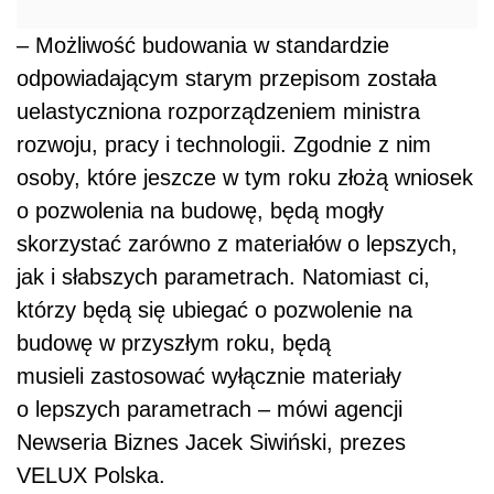
którzy będą się ubiegać o pozwolenie na
budowę w przyszłym roku, będą
musieli zastosować wyłącznie materiały
o lepszych parametrach – mówi agencji
Newseria Biznes Jacek Siwiński, prezes
VELUX Polska.
Dotychczasowym kryterium tego, jakie warunki
techniczne obowiązują inwestora, był termin
uzyskania decyzji o pozwoleniu na budowę
albo uprawomocnienie wniosku prowadzenia
robót na zgłoszenie. Tylko zgoda wydana
w tym roku powodowała, że budynek mógł być
budowany lub modernizowany wedle starych
przepisów. Zgodnie z rozporządzeniem
przyjętym przez Ministerstwo Rozwoju, Pracy