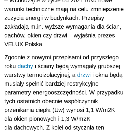
musiały spełnić bardziej restrykcyjne
parametry energooszczędności. W przypadku
tych ostatnich obecnie współczynnik
przenikania ciepła (Uw) wynosi 1,1 W/m2K
dla okien pionowych i 1,3 W/m2K
dla dachowych. Z kolei od stycznia ten
współczynnik zostanie obniżony do 0,9 W/m2K
dla okien pionowych oraz 1,1 W/m2K dla okien
połaciowych.
– Wymogi
dotyczące współczynników przenikalności
cieplnej okien zostaną obniżone o około 15
proc., przy czym im niższy współczynnik
przenikalności, tym okno jest bardziej