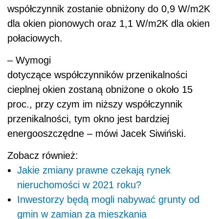
energooszczędne – mówi Jacek Siwiński.
Zobacz również:
Jakie zmiany prawne czekają rynek
nieruchomości w 2021 roku?
Inwestorzy będą mogli nabywać grunty od
gmin w zamian za mieszkania
Jakie są perspektywy dla rynku
nieruchomości?
Nowe wymagania względem
materiałów budowlanych
Wejście w życie od stycznia 2021 r. nowych
warunków technicznych (WT2021)
dotyczących zaostrzonych wymagań