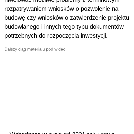
– Wchodzące w życie od 2021 roku nowe
warunki techniczne mają na celu zmniejszenie
zużycia energii w budynkach. Przepisy
zakładają m.in. wyższe wymagania dla ścian,
dachów, okien czy drzwi – wyjaśnia prezes
VELUX Polska.
Zgodnie z nowymi przepisami od przyszłego
roku
dachy
i ściany będą wymagały grubszej
warstwy termoizolacyjnej, a
drzwi
i okna będą