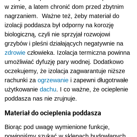
w zimie, a latem chronić dom przed zbytnim
nagrzaniem. Ważne też, żeby materiał do
izolacji poddasza był odporny na korozję
biologiczną, czyli nie sprzyjał rozwojowi
grzybów i pleśni działających negatywnie na
zdrowie
człowieka. Izolacja termiczna powinna
umożliwiać dyfuzję pary wodnej. Dodatkowo
oczekujemy, że izolacja zagwarantuje niższe
rachunki za
ogrzewanie
i zapewni długotrwałe
użytkowanie
dachu
. I co ważne, że ocieplenie
poddasza nas nie zrujnuje.
Materiał do ocieplenia poddasza
Biorąc pod uwagę wymienione funkcje,
powinniśmy szukać w sklepach budowlanych