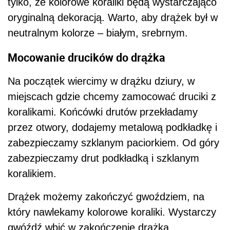
tylko, że kolorowe koraliki będą wystarczająco
oryginalną dekoracją. Warto, aby drążek był w
neutralnym kolorze – białym, srebrnym.
Mocowanie drucików do drążka
Na początek wiercimy w drążku dziury, w
miejscach gdzie chcemy zamocować druciki z
koralikami. Końcówki drutów przekładamy
przez otwory, dodajemy metalową podkładkę i
zabezpieczamy szklanym paciorkiem. Od góry
zabezpieczamy drut podkładką i szklanym
koralikiem.
Drążek możemy zakończyć gwoździem, na
który nawlekamy kolorowe koraliki. Wystarczy
gwóźdź wbić w zakończenie drążka.