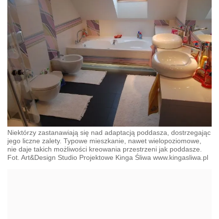
Niektórzy zastanawiają się nad adaptacją poddasza, dostrzegając
jego liczne zalety. Typowe mieszkanie, nawet wielopoziomowe,
nie daje takich możliwości kreowania przestrzeni jak poddasze.
Fot. Art&Design Studio Projektowe Kinga Śliwa www.kingasliwa.pl