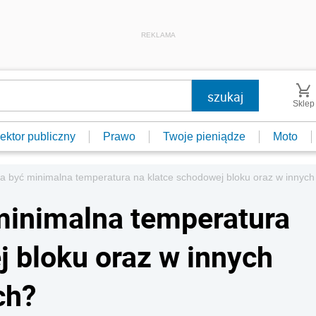
REKLAMA
Sklep
ektor publiczny
Prawo
Twoje pieniądze
Moto
a być minimalna temperatura na klatce schodowej bloku oraz w innyc
minimalna temperatura
j bloku oraz w innych
ch?