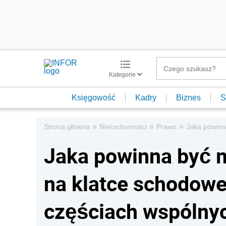
Kategorie
Księgowość
Kadry
Biznes
S
»
»
»
Strona główna
Nieruchomości
Prawo
Jaka powinn
Jaka powinna być 
na klatce schodowe
częściach wspólny