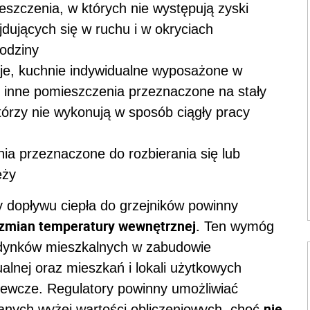
eszczenia, w których nie występują zyski
jdujących się w ruchu i w okryciach
godziny
je, kuchnie indywidualne wyposażone w
z inne pomieszczenia przeznaczone na stały
tórzy nie wykonują w sposób ciągły pracy
nia przeznaczone do rozbierania się lub
eży
y dopływu ciepła do grzejników powinny
 zmian temperatury wewnętrznej.
Ten wymóg
udynków mieszkalnych w zabudowie
alnej oraz mieszkań i lokali użytkowych
zewcze. Regulatory powinny umożliwiać
nie
anych wyżej wartości obliczeniowych, choć