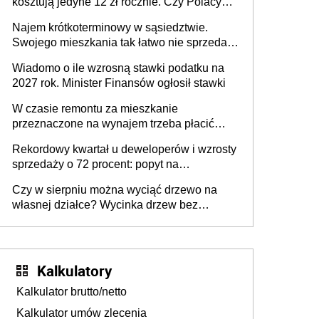
kosztują jedyne 12 zł rocznie. Czy Polacy
piją wodę z kranu?
Najem krótkoterminowy w sąsiedztwie.
Swojego mieszkania tak łatwo nie sprzedaż
lub zrobisz to ze stratą
Wiadomo o ile wzrosną stawki podatku na
2027 rok. Minister Finansów ogłosił stawki
W czasie remontu za mieszkanie
przeznaczone na wynajem trzeba płacić
wyższy podatek. Dlaczego? Bo nikt nie
Rekordowy kwartał u deweloperów i wzrosty
realizuje w nim potrzeb mieszkaniowych
sprzedaży o 72 procent: popyt na
mieszkania wraca
Czy w sierpniu można wyciąć drzewo na
własnej działce? Wycinka drzew bez
pozwolenia
Kalkulatory
Kalkulator brutto/netto
Kalkulator umów zlecenia