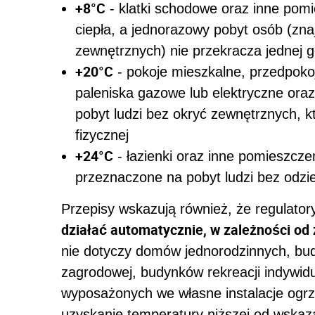
+8°C
- klatki schodowe oraz inne pomi
ciepła, a jednorazowy pobyt osób (zna
zewnętrznych) nie przekracza jednej 
+20°C
- pokoje mieszkalne, przedpoko
paleniska gazowe lub elektryczne ora
pobyt ludzi bez okryć zewnętrznych, k
fizycznej
+24°C
- łazienki oraz inne pomieszcze
przeznaczone na pobyt ludzi bez odzi
Przepisy wskazują również, że regulator
działać automatycznie, w zależności od
nie dotyczy domów jednorodzinnych, b
zagrodowej, budynków rekreacji indywidu
wyposażonych we własne instalacje ogr
uzyskanie temperatury niższej od wskaz