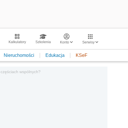
Kalkulatory
Szkolenia
Konto
Serwisy
Nieruchomości
Edukacja
KSeF
h częściach wspólnych?