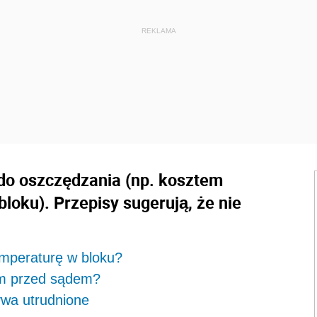
do oszczędzania (np. kosztem
loku). Przepisy sugerują, że nie
emperaturę w bloku?
em przed sądem?
wa utrudnione