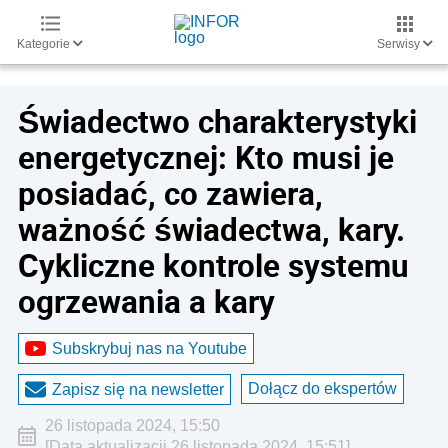
Kategorie
Serwisy
Świadectwo charakterystyki
energetycznej: Kto musi je
posiadać, co zawiera,
ważność świadectwa, kary.
Cykliczne kontrole systemu
ogrzewania a kary
Subskrybuj nas na Youtube
Dołącz do ekspertów
Zapisz się na newsletter
26 listopada 2024, 15:50
[Data aktualizacji 26 listopada 2024, 15:51]