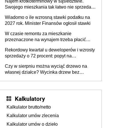
Najem krótkoterminowy w sąsiedztwie.
Swojego mieszkania tak łatwo nie sprzedaż
lub zrobisz to ze stratą
Wiadomo o ile wzrosną stawki podatku na
2027 rok. Minister Finansów ogłosił stawki
W czasie remontu za mieszkanie
przeznaczone na wynajem trzeba płacić
wyższy podatek. Dlaczego? Bo nikt nie
Rekordowy kwartał u deweloperów i wzrosty
realizuje w nim potrzeb mieszkaniowych
sprzedaży o 72 procent: popyt na
mieszkania wraca
Czy w sierpniu można wyciąć drzewo na
własnej działce? Wycinka drzew bez
pozwolenia
Kalkulatory
Kalkulator brutto/netto
Kalkulator umów zlecenia
Kalkulator umów o dzieło