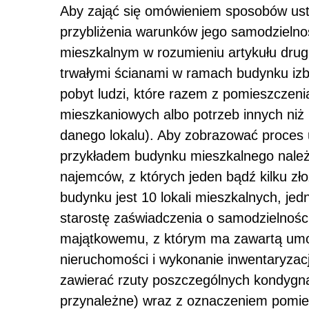
Aby zająć się omówieniem sposobów usta
przybliżenia warunków jego samodzielno
mieszkalnym w rozumieniu artykułu drug
trwałymi ścianami w ramach budynku izb
pobyt ludzi, które razem z pomieszczen
mieszkaniowych albo potrzeb innych ni
danego lokalu). Aby zobrazować proces u
przykładem budynku mieszkalnego nale
najemców, z których jeden bądź kilku z
budynku jest 10 lokali mieszkalnych, je
starostę zaświadczenia o samodzielnośc
majątkowemu, z którym ma zawartą um
nieruchomości i wykonanie inwentaryzac
zawierać rzuty poszczególnych kondygnac
przynależne) wraz z oznaczeniem pomiesz