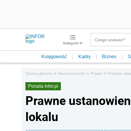
Kategorie
Księgowość
Kadry
Biznes
S
»
»
»
Strona główna
Nieruchomości
Prawo
Prawne usta
Porada Infor.pl
Prawne ustanowieni
lokalu