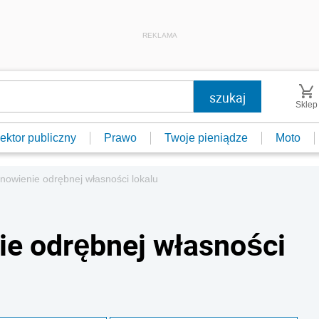
REKLAMA
Sklep
ektor publiczny
Prawo
Twoje pieniądze
Moto
nowienie odrębnej własności lokalu
e odrębnej własności