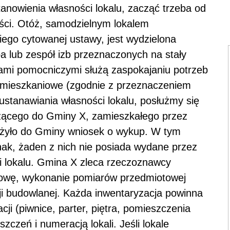
nowienia własności lokalu, zacząć trzeba od
ści. Otóż, samodzielnym lokalem
iego cytowanej ustawy, jest wydzielona
a lub zespół izb przeznaczonych na stały
iami pomocniczymi służą zaspokajaniu potrzeb
ż mieszkaniowe (zgodnie z przeznaczeniem
stanawiania własności lokalu, posłużmy się
żącego do Gminy X, zamieszkałego przez
łożyło do Gminy wniosek o wykup. W tym
dnak, żaden z nich nie posiada wydane przez
i lokalu. Gmina X zleca rzeczoznawcy
owę, wykonanie pomiarów przedmiotowej
ji budowlanej. Każda inwentaryzacja powinna
ji (piwnice, parter, piętra, pomieszczenia
czeń i numeracją lokali. Jeśli lokale