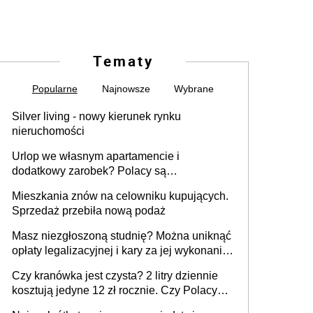
Tematy
Popularne
Najnowsze
Wybrane
Silver living - nowy kierunek rynku
nieruchomości
Urlop we własnym apartamencie i
dodatkowy zarobek? Polacy są
zainteresowani
Mieszkania znów na celowniku kupujących.
Sprzedaż przebiła nową podaż
Masz niezgłoszoną studnię? Można uniknąć
opłaty legalizacyjnej i kary za jej wykonanie,
ale jest termin
Czy kranówka jest czysta? 2 litry dziennie
kosztują jedyne 12 zł rocznie. Czy Polacy
piją wodę z kranu?