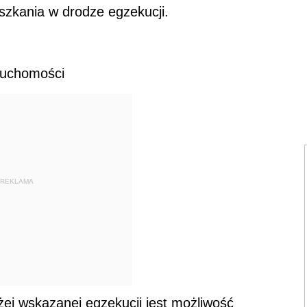
szkania w drodze egzekucji.
eruchomości
REKLAMA
ej wskazanej egzekucji jest możliwość