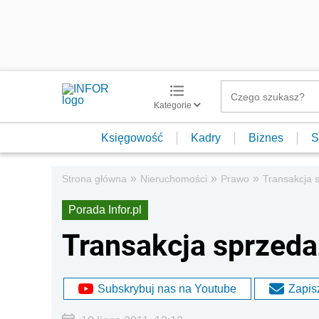
Kategorie
Księgowość
Kadry
Biznes
S
»
»
»
Strona główna
Nieruchomości
Prawo
Transakcja 
Porada Infor.pl
Transakcja sprzed
Subskrybuj nas na Youtube
Zapisz