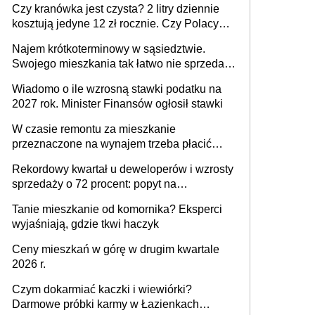
Czy kranówka jest czysta? 2 litry dziennie
kosztują jedyne 12 zł rocznie. Czy Polacy
piją wodę z kranu?
Najem krótkoterminowy w sąsiedztwie.
Swojego mieszkania tak łatwo nie sprzedaż
lub zrobisz to ze stratą
Wiadomo o ile wzrosną stawki podatku na
2027 rok. Minister Finansów ogłosił stawki
W czasie remontu za mieszkanie
przeznaczone na wynajem trzeba płacić
wyższy podatek. Dlaczego? Bo nikt nie
Rekordowy kwartał u deweloperów i wzrosty
realizuje w nim potrzeb mieszkaniowych
sprzedaży o 72 procent: popyt na
mieszkania wraca
Tanie mieszkanie od komornika? Eksperci
wyjaśniają, gdzie tkwi haczyk
Ceny mieszkań w górę w drugim kwartale
2026 r.
Czym dokarmiać kaczki i wiewiórki?
Darmowe próbki karmy w Łazienkach