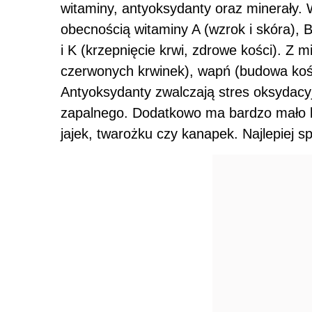
witaminy, antyoksydanty oraz minerały.
obecnością witaminy A (wzrok i skóra), 
i K (krzepnięcie krwi, zdrowe kości). Z 
czerwonych krwinek), wapń (budowa kości)
Antyoksydanty zwalczają stres oksydacyj
zapalnego. Dodatkowo ma bardzo mało kal
jajek, twarożku czy kanapek. Najlepiej 