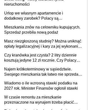
nieruchomości
Urlop we własnym apartamencie i
dodatkowy zarobek? Polacy są
zainteresowani
Mieszkania znów na celowniku kupujących.
Sprzedaż przebiła nową podaż
Masz niezgłoszoną studnię? Można uniknąć
opłaty legalizacyjnej i kary za jej wykonanie,
ale jest termin
Czy kranówka jest czysta? 2 litry dziennie
kosztują jedyne 12 zł rocznie. Czy Polacy
piją wodę z kranu?
Najem krótkoterminowy w sąsiedztwie.
Swojego mieszkania tak łatwo nie sprzedaż
lub zrobisz to ze stratą
Wiadomo o ile wzrosną stawki podatku na
2027 rok. Minister Finansów ogłosił stawki
W czasie remontu za mieszkanie
przeznaczone na wynajem trzeba płacić
wyższy podatek. Dlaczego? Bo nikt nie