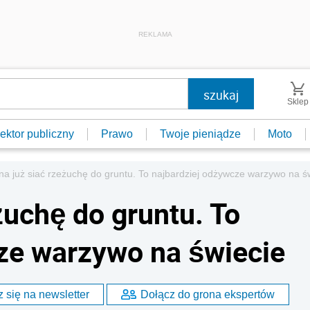
REKLAMA
Sklep
ektor publiczny
Prawo
Twoje pieniądze
Moto
a już siać rzeżuchę do gruntu. To najbardziej odżywcze warzywo na ś
żuchę do gruntu. To
ze warzywo na świecie
 się na newsletter
Dołącz do grona ekspertów