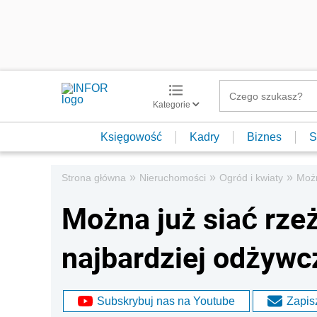
Kategorie
Księgowość
Kadry
Biznes
S
»
»
»
Strona główna
Nieruchomości
Ogród i kwiaty
Możn
Można już siać rze
najbardziej odżywc
Subskrybuj nas na Youtube
Zapisz