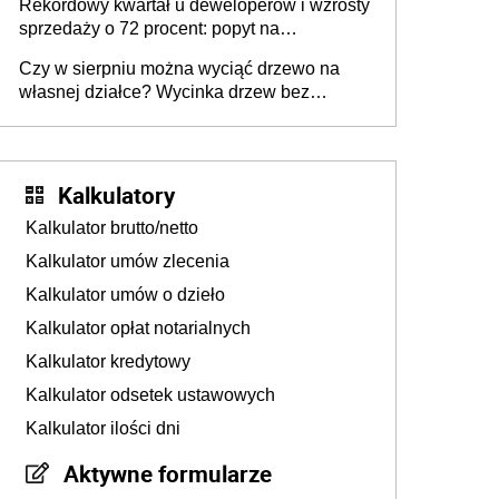
Rekordowy kwartał u deweloperów i wzrosty
realizuje w nim potrzeb mieszkaniowych
sprzedaży o 72 procent: popyt na
mieszkania wraca
Czy w sierpniu można wyciąć drzewo na
własnej działce? Wycinka drzew bez
pozwolenia
Kalkulatory
Kalkulator brutto/netto
Kalkulator umów zlecenia
Kalkulator umów o dzieło
Kalkulator opłat notarialnych
Kalkulator kredytowy
Kalkulator odsetek ustawowych
Kalkulator ilości dni
Aktywne formularze