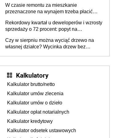
W czasie remontu za mieszkanie
przeznaczone na wynajem trzeba płacić
wyższy podatek. Dlaczego? Bo nikt nie
Rekordowy kwartał u deweloperów i wzrosty
realizuje w nim potrzeb mieszkaniowych
sprzedaży o 72 procent: popyt na
mieszkania wraca
Czy w sierpniu można wyciąć drzewo na
własnej działce? Wycinka drzew bez
pozwolenia
Kalkulatory
Kalkulator brutto/netto
Kalkulator umów zlecenia
Kalkulator umów o dzieło
Kalkulator opłat notarialnych
Kalkulator kredytowy
Kalkulator odsetek ustawowych