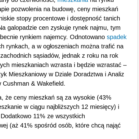
tapie pozwolenia na budowę, ceny mieszkań
niskie stopy procentowe i dostępność tanich
 Na galopadzie cen zyskuje rynek najmu, tym
n obecnie rynkiem najemcy. Odnotowano
spadek
h rynkach, a w ogłoszeniach można trafić na
zachodnich sąsiadów, jednak z roku na rok
ch mieszkaniach wzrasta i będzie wzrastać –
tyk Mieszkaniowy w Dziale Doradztwa i Analiz
w Cushman & Wakefield.
, że ceny mieszkań są za wysokie (43%
szkanie w ciągu najbliższych 12 miesięcy) i
ć. Dodatkowo 11% ze wszystkich
wej (aż 41% spośród osób, które chcą nająć