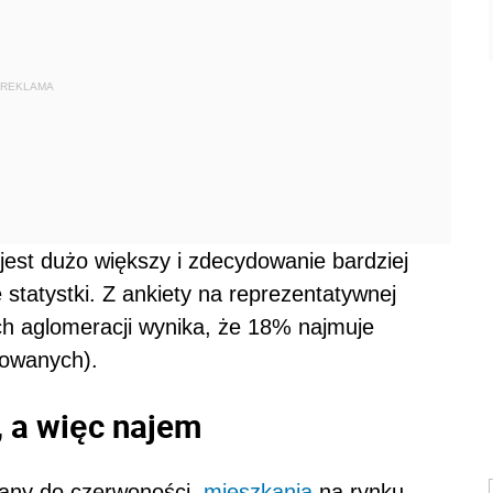
REKLAMA
jest dużo większy i zdecydowanie bardziej
 statystki. Z ankiety na reprezentatywnej
h aglomeracji wynika, że 18% najmuje
towanych).
 a więc najem
zany do czerwoności,
mieszkania
na rynku