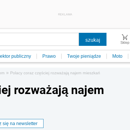
REKLAMA
Sklep
ektor publiczny
Prawo
Twoje pieniądze
Moto
»
em
Polacy coraz częściej rozważają najem mieszkań
iej rozważają najem
 się na newsletter