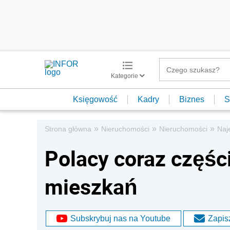
Kategorie
Księgowość
Kadry
Biznes
S
»
»
»
Strona główna
Nieruchomości
Nieruchomości
Naj
Polacy coraz częśc
mieszkań
Subskrybuj nas na Youtube
Zapisz