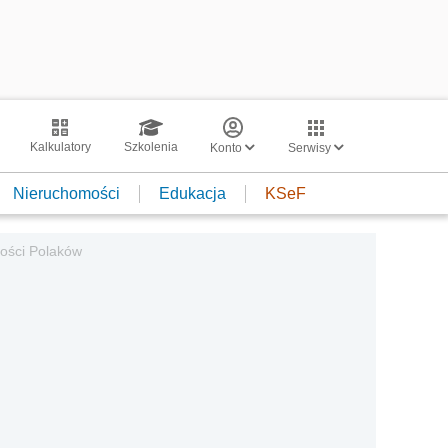
Kalkulatory
Szkolenia
Konto
Serwisy
Nieruchomości
Edukacja
KSeF
zości Polaków