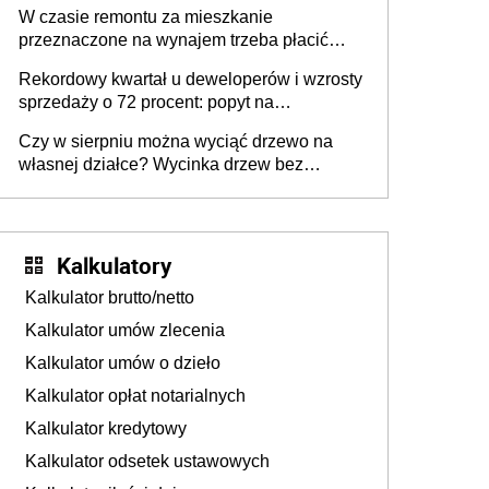
W czasie remontu za mieszkanie
przeznaczone na wynajem trzeba płacić
wyższy podatek. Dlaczego? Bo nikt nie
Rekordowy kwartał u deweloperów i wzrosty
realizuje w nim potrzeb mieszkaniowych
sprzedaży o 72 procent: popyt na
mieszkania wraca
Czy w sierpniu można wyciąć drzewo na
własnej działce? Wycinka drzew bez
pozwolenia
Kalkulatory
Kalkulator brutto/netto
Kalkulator umów zlecenia
Kalkulator umów o dzieło
Kalkulator opłat notarialnych
Kalkulator kredytowy
Kalkulator odsetek ustawowych