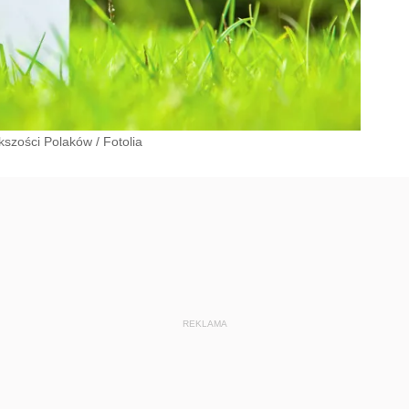
ększości Polaków
/
Fotolia