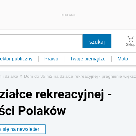
REKLAMA
Sklep
ektor publiczny
Prawo
Twoje pieniądze
Moto
»
 i działka
Dom do 35 m2 na działce rekreacyjnej - pragnienie więks
iałce rekreacyjnej -
ści Polaków
 się na newsletter