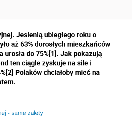
nej. Jesienią ubiegłego roku o
rzyło aż 63% dorosłych mieszkańców
ta urosła do 75%[1]. Jak pokazują
d ten ciągle zyskuje na sile i
4%[2] Polaków chciałoby mieć na
stem.
ej - same zalety