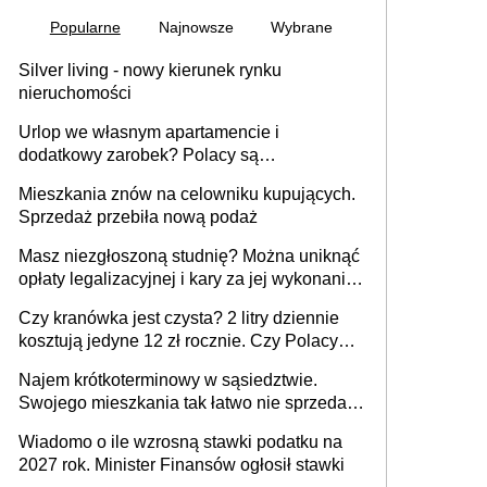
Popularne
Najnowsze
Wybrane
Silver living - nowy kierunek rynku
nieruchomości
Urlop we własnym apartamencie i
dodatkowy zarobek? Polacy są
zainteresowani
Mieszkania znów na celowniku kupujących.
Sprzedaż przebiła nową podaż
Masz niezgłoszoną studnię? Można uniknąć
opłaty legalizacyjnej i kary za jej wykonanie,
ale jest termin
Czy kranówka jest czysta? 2 litry dziennie
kosztują jedyne 12 zł rocznie. Czy Polacy
piją wodę z kranu?
Najem krótkoterminowy w sąsiedztwie.
Swojego mieszkania tak łatwo nie sprzedaż
lub zrobisz to ze stratą
Wiadomo o ile wzrosną stawki podatku na
2027 rok. Minister Finansów ogłosił stawki