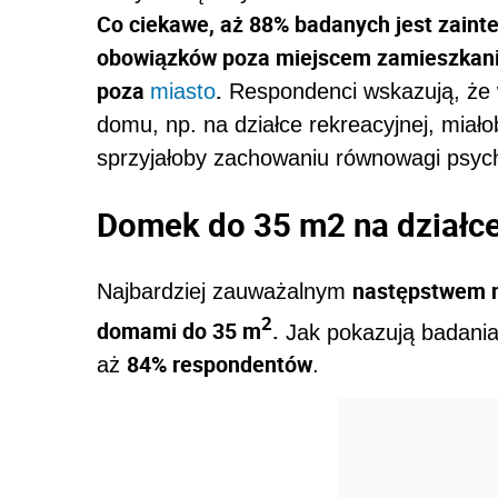
Co ciekawe, aż 88% badanych jest zai
obowiązków poza miejscem zamieszkania
poza
.
miasto
Respondenci wskazują, ż
domu, np. na działce rekreacyjnej, miał
sprzyjałoby zachowaniu równowagi psych
Domek do 35 m
2
na działc
następstwem n
Najbardziej zauważalnym
2
domami do 35 m
.
Jak pokazują badania
84% respondentów
aż
.