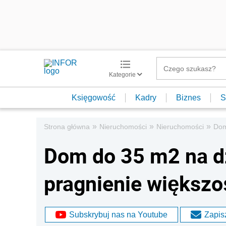
Kategorie
Księgowość
Kadry
Biznes
S
»
»
»
Strona główna
Nieruchomości
Nieruchomości
Dom
Dom do 35 m2 na dz
pragnienie większo
Subskrybuj nas na Youtube
Zapisz