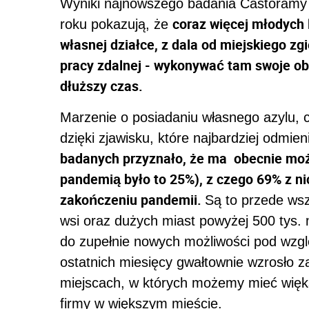
Wyniki najnowszego badania Castoramy
coraz więcej młodych 
roku pokazują, że
własnej działce, z dala od miejskiego zg
pracy zdalnej - wykonywać tam swoje o
dłuższy czas.
Marzenie o posiadaniu własnego azylu, ch
dzięki zjawisku, które najbardziej odmie
badanych przyznało, że ma obecnie możl
pandemią było to 25%), z czego 69% z ni
zakończeniu pandemii.
Są to przede wsz
wsi oraz dużych miast powyżej 500 tys.
do zupełnie nowych możliwości pod wzg
ostatnich miesięcy gwałtownie wzrosło 
miejscach, w których możemy mieć więks
firmy w większym mieście.