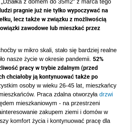
 „Działka z domem do 35m2” z marca tego
ludzi pragnie już nie tylko wypoczywać na
iełku, lecz także w związku z możliwością
bowiązki zawodowe lub mieszkać przez
oćby w mikro skali, stało się bardziej realne
52%
niło nasze życie w okresie pandemii.
iwość pracy w trybie zdalnym (przed
ch chciałoby ją kontynuować także po
ystkim osoby w wieku 26-45 lat, mieszkańcy
 mieszkańców. Praca zdalna otworzyła
drzwi
lędem mieszkaniowym - na przestrzeni
zainteresowanie zakupem ziemi i domów w
zy komfort życia i kontynuować pracę dla