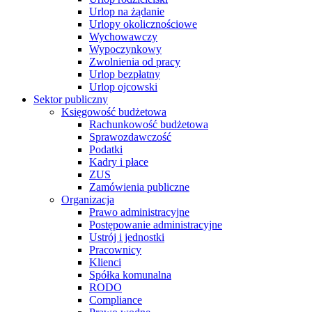
Urlop na żądanie
Urlopy okolicznościowe
Wychowawczy
Wypoczynkowy
Zwolnienia od pracy
Urlop bezpłatny
Urlop ojcowski
Sektor publiczny
Księgowość budżetowa
Rachunkowość budżetowa
Sprawozdawczość
Podatki
Kadry i płace
ZUS
Zamówienia publiczne
Organizacja
Prawo administracyjne
Postępowanie administracyjne
Ustrój i jednostki
Pracownicy
Klienci
Spółka komunalna
RODO
Compliance