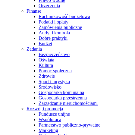
Prawo wodne
Orzeczenia
Finanse
Rachunkowość budżetowa
Podatki i opłaty
Zamówienia publiczne
Audyt i kontrola
Dobre praktyki
Budżet
Zadania
Bezpieczeństwo
Oświata
Kultura
Pomoc społeczna
Zdrowie
Sport i turystyka
Środowisko
Gospodarka komunalna
Gospodarka przestrzenna
Zarządzanie nieruchomościami
Rozwój i promocja
Fundusze unijne
Współpraca
Partnerstwo publiczno-prywatne
Marketing