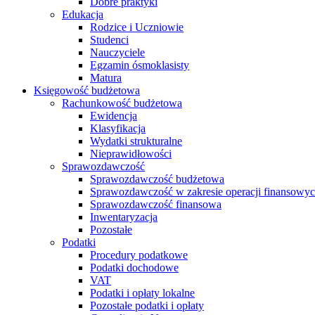
Dobre praktyki
Edukacja
Rodzice i Uczniowie
Studenci
Nauczyciele
Egzamin ósmoklasisty
Matura
Księgowość budżetowa
Rachunkowość budżetowa
Ewidencja
Klasyfikacja
Wydatki strukturalne
Nieprawidłowości
Sprawozdawczość
Sprawozdawczość budżetowa
Sprawozdawczość w zakresie operacji finansowy
Sprawozdawczość finansowa
Inwentaryzacja
Pozostałe
Podatki
Procedury podatkowe
Podatki dochodowe
VAT
Podatki i opłaty lokalne
Pozostałe podatki i opłaty