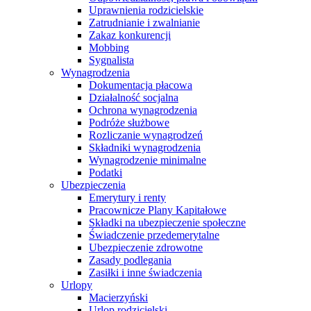
Uprawnienia rodzicielskie
Zatrudnianie i zwalnianie
Zakaz konkurencji
Mobbing
Sygnalista
Wynagrodzenia
Dokumentacja płacowa
Działalność socjalna
Ochrona wynagrodzenia
Podróże służbowe
Rozliczanie wynagrodzeń
Składniki wynagrodzenia
Wynagrodzenie minimalne
Podatki
Ubezpieczenia
Emerytury i renty
Pracownicze Plany Kapitałowe
Składki na ubezpieczenie społeczne
Świadczenie przedemerytalne
Ubezpieczenie zdrowotne
Zasady podlegania
Zasiłki i inne świadczenia
Urlopy
Macierzyński
Urlop rodzicielski