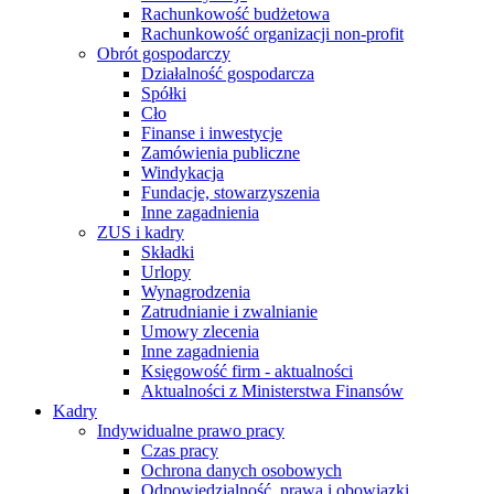
Rachunkowość budżetowa
Rachunkowość organizacji non-profit
Obrót gospodarczy
Działalność gospodarcza
Spółki
Cło
Finanse i inwestycje
Zamówienia publiczne
Windykacja
Fundacje, stowarzyszenia
Inne zagadnienia
ZUS i kadry
Składki
Urlopy
Wynagrodzenia
Zatrudnianie i zwalnianie
Umowy zlecenia
Inne zagadnienia
Księgowość firm - aktualności
Aktualności z Ministerstwa Finansów
Kadry
Indywidualne prawo pracy
Czas pracy
Ochrona danych osobowych
Odpowiedzialność, prawa i obowiązki