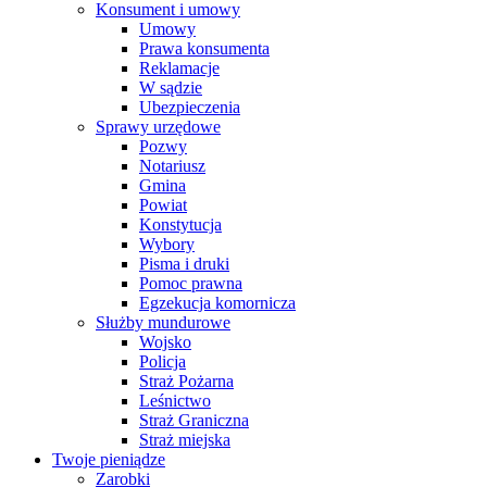
Konsument i umowy
Umowy
Prawa konsumenta
Reklamacje
W sądzie
Ubezpieczenia
Sprawy urzędowe
Pozwy
Notariusz
Gmina
Powiat
Konstytucja
Wybory
Pisma i druki
Pomoc prawna
Egzekucja komornicza
Służby mundurowe
Wojsko
Policja
Straż Pożarna
Leśnictwo
Straż Graniczna
Straż miejska
Twoje pieniądze
Zarobki