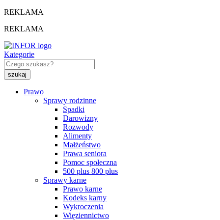
REKLAMA
REKLAMA
Kategorie
Prawo
Sprawy rodzinne
Spadki
Darowizny
Rozwody
Alimenty
Małżeństwo
Prawa seniora
Pomoc społeczna
500 plus 800 plus
Sprawy karne
Prawo karne
Kodeks karny
Wykroczenia
Więziennictwo