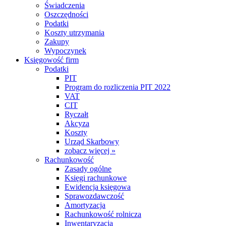
Świadczenia
Oszczędności
Podatki
Koszty utrzymania
Zakupy
Wypoczynek
Księgowość firm
Podatki
PIT
Program do rozliczenia PIT 2022
VAT
CIT
Ryczałt
Akcyza
Koszty
Urząd Skarbowy
zobacz więcej »
Rachunkowość
Zasady ogólne
Księgi rachunkowe
Ewidencja księgowa
Sprawozdawczość
Amortyzacja
Rachunkowość rolnicza
Inwentaryzacja