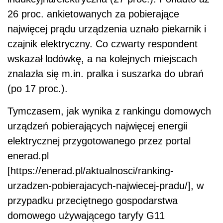
elektrycznej przygotowanego przez portal
enerad.pl
[https://enerad.pl/aktualnosci/ranking-
urzadzen-pobierajacych-najwiecej-pradu/], w
przypadku przeciętnego gospodarstwa
domowego używającego taryfy G11
urządzeniami, które rocznie pobierają najwięcej
prądu, a co za tym idzie – kosztują nas
kuchenka elektryczna
najwięcej – jest
(według
zestawienia kosztująca ponad 800 zł rocznie) i
bojler elektryczny (ponad 600 zł rocznie). Na
kolejnych miejscach rankingu znalazł się
czajnik elektryczny (około 175 zł rocznie),
zmywarka do naczyń (ponad 150 zł rocznie)
oraz lodówka (około 150 zł rocznie).