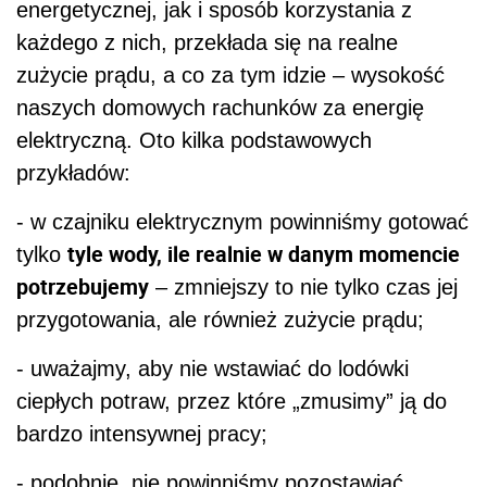
przygotowania, ale również zużycie prądu;
- uważajmy, aby nie wstawiać do lodówki
ciepłych potraw, przez które „zmusimy” ją do
bardzo intensywnej pracy;
- podobnie, nie powinniśmy pozostawiać
lodówki
zbyt długo otwartej, ponieważ
wówczas będzie pobierała bardzo dużo prądu,
aby wrócić do swojej poprzedniej temperatury;
- odwrotnie wygląda sytuacja w przypadku
piekarnika
– jeśli zbyt często go otwieramy,
aby sprawdzić czy danie jest już gotowe,
wydłużamy czas jego przygotowania i znacznie
zwiększamy ilość pobieranego przez