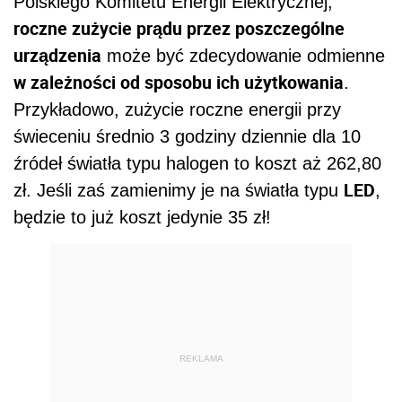
REKLAMA
mniejszej
Z kolei podjęcie decyzji o zakupie
zmywarki
(45 zamiast 60 cm) przy 100 cyklach
mycia rocznie pozwoli nam zaoszczędzić
niemal 20 zł (50,40 zł zamiast 68,40 zł). A jeśli
prać nasze ubrania w
do tego zdecydujemy się
temperaturze 40 stopni C, zamiast 60
, przy 50