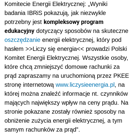
stronę internetową
www.liczysieenergia.pl
, na
której można znaleźć informacje nt. czynników
mających największy wpływ na ceny prądu. Na
stronie pokazane zostały również sposoby na
obniżenie zużycia energii elektrycznej, a tym
samym rachunków za prąd”.
Badanie ogólnopolskie na zlecenie Polskiego
Komitetu Energii Elektrycznej zrealizował
Instytut Badań Rynkowych i Społecznych w
dniach 22-25 czerwca 2022 r. na próbie 1000
respondentów.
Źródło informacji: Polski Komitet Energii
Elektrycznej