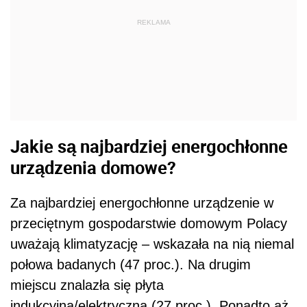
Za najbardziej energochłonne urządzenie w
przeciętnym gospodarstwie domowym Polacy
uważają klimatyzację – wskazała na nią niemal
połowa badanych (47 proc.). Na drugim
miejscu znalazła się płyta
indukcyjna/elektryczna (27 proc.). Ponadto aż
26 proc. ankietowanych za pobierające
najwięcej prądu urządzenia uznało piekarnik i
czajnik elektryczny. Co czwarty respondent
wskazał lodówkę, a na kolejnych miejscach
znalazła się m.in. pralka i suszarka do ubrań
(po 17 proc.).
Tymczasem, jak wynika z rankingu domowych
urządzeń pobierających najwięcej energii