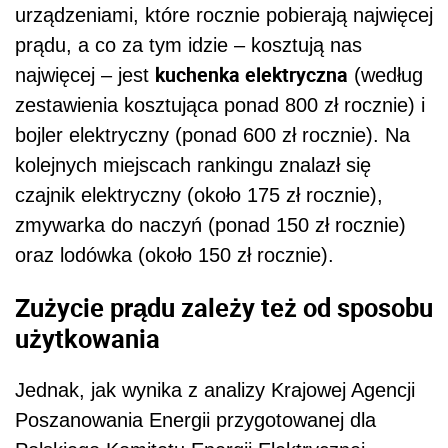
Zużycie prądu zależy też od sposobu
użytkowania
Jednak, jak wynika z analizy Krajowej Agencji
Poszanowania Energii przygotowanej dla
Polskiego Komitetu Energii Elektrycznej,
roczne zużycie prądu przez poszczególne
urządzenia
może być zdecydowanie odmienne
w zależności od sposobu ich użytkowania
.
Przykładowo, zużycie roczne energii przy
świeceniu średnio 3 godziny dziennie dla 10
źródeł światła typu halogen to koszt aż 262,80
LED
zł. Jeśli zaś zamienimy je na światła typu
,
będzie to już koszt jedynie 35 zł!