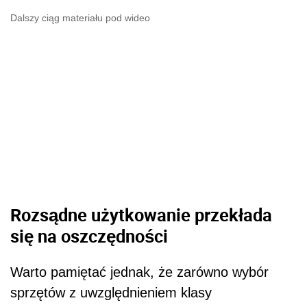
Rozsądne użytkowanie przekłada
się na oszczędności
Warto pamiętać jednak, że zarówno wybór
sprzętów z uwzględnieniem klasy
energetycznej, jak i sposób korzystania z
każdego z nich, przekłada się na realne
zużycie prądu, a co za tym idzie – wysokość
naszych domowych rachunków za energię
elektryczną. Oto kilka podstawowych
przykładów:
- w czajniku elektrycznym powinniśmy gotować
tyle wody, ile realnie w danym momencie
tylko
potrzebujemy
– zmniejszy to nie tylko czas jej