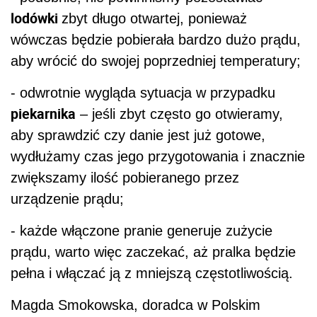
urządzenie prądu;
- każde włączone pranie generuje zużycie
prądu, warto więc zaczekać, aż pralka będzie
pełna i włączać ją z mniejszą częstotliwością.
Magda Smokowska, doradca w Polskim
Komitecie Energii Elektrycznej: „Wyniki
badania IBRiS pokazują, jak niezwykle
kompleksowy program
potrzebny jest
edukacyjny
dotyczący sposobów na skuteczne
oszczędzanie
energii elektrycznej, który pod
hasłem >>Liczy się energia<< prowadzi Polski
Komitet Energii Elektrycznej. Wszystkie osoby,
które chcą zmniejszyć domowe rachunki za
prąd zapraszamy na uruchomioną przez PKEE