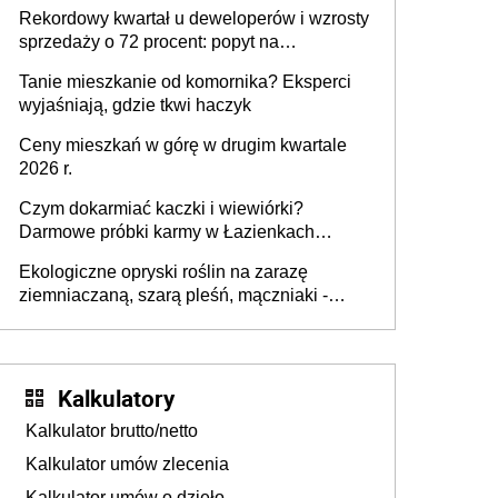
wyższy podatek. Dlaczego? Bo nikt nie
Rekordowy kwartał u deweloperów i wzrosty
realizuje w nim potrzeb mieszkaniowych
sprzedaży o 72 procent: popyt na
mieszkania wraca
Tanie mieszkanie od komornika? Eksperci
wyjaśniają, gdzie tkwi haczyk
Ceny mieszkań w górę w drugim kwartale
2026 r.
Czym dokarmiać kaczki i wiewiórki?
Darmowe próbki karmy w Łazienkach
Królewskich 25-26 lipca 2026 r. [Akcja
Ekologiczne opryski roślin na zarazę
edukacyjna]
ziemniaczaną, szarą pleśń, mączniaki -
gnojówki, wywary, wyciągi. Jak rozpoznać i
zwalczać choroby grzybowe roślin?
Kalkulatory
Kalkulator brutto/netto
Kalkulator umów zlecenia
Kalkulator umów o dzieło