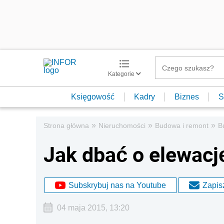
Kategorie
Księgowość
Kadry
Biznes
S
»
»
»
Strona główna
Nieruchomości
Budowa i remont
B
Jak dbać o elewacj
Subskrybuj nas na Youtube
Zapisz
04 maja 2015, 13:20