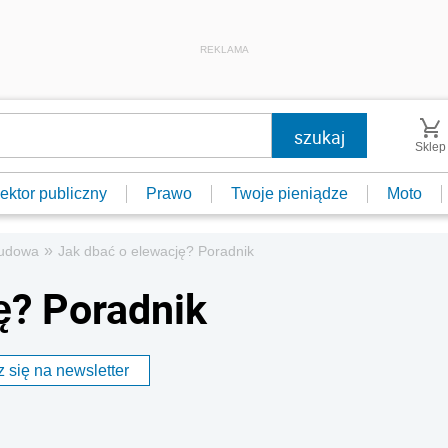
REKLAMA
Sklep
ektor publiczny
Prawo
Twoje pieniądze
Moto
»
udowa
Jak dbać o elewację? Poradnik
ę? Poradnik
 się na newsletter