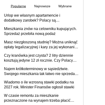
Popularne
Najnowsze
Wybrane
Urlop we własnym apartamencie i
dodatkowy zarobek? Polacy są
zainteresowani
Mieszkania znów na celowniku kupujących.
Sprzedaż przebiła nową podaż
Masz niezgłoszoną studnię? Można uniknąć
opłaty legalizacyjnej i kary za jej wykonanie,
ale jest termin
Czy kranówka jest czysta? 2 litry dziennie
kosztują jedyne 12 zł rocznie. Czy Polacy
piją wodę z kranu?
Najem krótkoterminowy w sąsiedztwie.
Swojego mieszkania tak łatwo nie sprzedaż
lub zrobisz to ze stratą
Wiadomo o ile wzrosną stawki podatku na
2027 rok. Minister Finansów ogłosił stawki
W czasie remontu za mieszkanie
przeznaczone na wynajem trzeba płacić