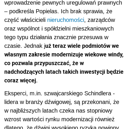
wprowadzenie pewnych uregulowań prawnych
– podkreśla Popielas. Ich brak sprawia, że
część właścicieli
nieruchomości
, zarządców
oraz wspólnot i spółdzielni mieszkaniowych
tego typu działania znacznie przesuwa w
uż teraz wiele podmiotów we
czasie. Jednak j
własnym zakresie modernizuje wiekowe windy,
co pozwala przypuszczać, że w
nadchodzących latach takich inwestycji będzie
coraz więcej.
Eksperci, m.in. szwajcarskiego Schindlera -
lidera w branży dźwigowej, są przekonani, że
w najbliższych latach czeka nas stopniowy
wzrost wartości rynku modernizacji również
dlatego, że dźwigi wysokiego ryzyka powinny