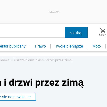
REKLAMA
Sklep
ektor publiczny
Prawo
Twoje pieniądze
Moto
»
udowa
Uszczelnienie okien i drzwi przez zimą
 i drzwi przez zimą
 się na newsletter