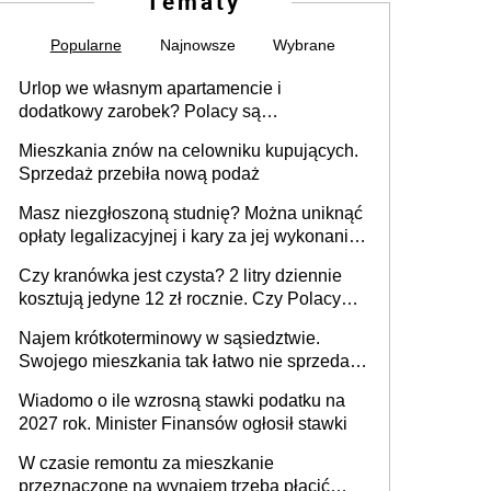
Tematy
Popularne
Najnowsze
Wybrane
Urlop we własnym apartamencie i
dodatkowy zarobek? Polacy są
zainteresowani
Mieszkania znów na celowniku kupujących.
Sprzedaż przebiła nową podaż
Masz niezgłoszoną studnię? Można uniknąć
opłaty legalizacyjnej i kary za jej wykonanie,
ale jest termin
Czy kranówka jest czysta? 2 litry dziennie
kosztują jedyne 12 zł rocznie. Czy Polacy
piją wodę z kranu?
Najem krótkoterminowy w sąsiedztwie.
Swojego mieszkania tak łatwo nie sprzedaż
lub zrobisz to ze stratą
Wiadomo o ile wzrosną stawki podatku na
2027 rok. Minister Finansów ogłosił stawki
W czasie remontu za mieszkanie
przeznaczone na wynajem trzeba płacić