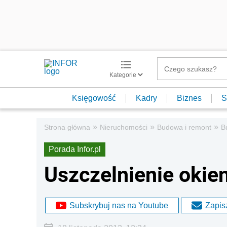
Kategorie
Księgowość
Kadry
Biznes
S
»
»
»
Strona główna
Nieruchomości
Budowa i remont
B
Porada Infor.pl
Uszczelnienie okien
Subskrybuj nas na Youtube
Zapisz