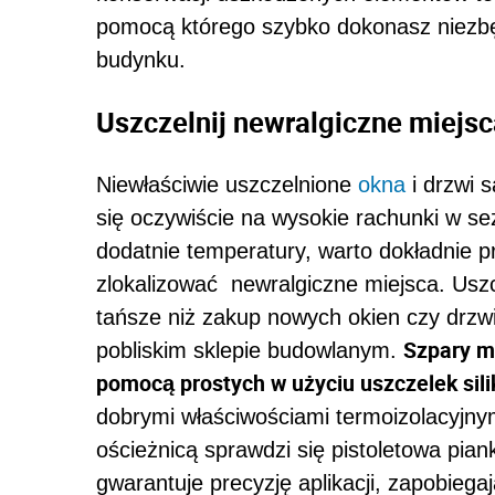
pomocą którego szybko dokonasz niezb
budynku.
Uszczelnij newralgiczne miejsc
Niewłaściwie uszczelnione
okna
i drzwi s
się oczywiście na wysokie rachunki w s
dodatnie temperatury, warto dokładnie prz
zlokalizować newralgiczne miejsca. Uszc
tańsze niż zakup nowych okien czy drzwi
Szpary m
pobliskim sklepie budowlanym.
pomocą prostych w użyciu uszczelek sil
dobrymi właściwościami termoizolacyjn
ościeżnicą sprawdzi się pistoletowa pi
gwarantuje precyzję aplikacji, zapobieg