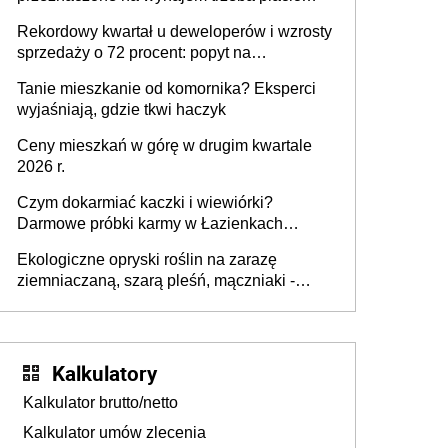
wyższy podatek. Dlaczego? Bo nikt nie
Rekordowy kwartał u deweloperów i wzrosty
realizuje w nim potrzeb mieszkaniowych
sprzedaży o 72 procent: popyt na
mieszkania wraca
Tanie mieszkanie od komornika? Eksperci
wyjaśniają, gdzie tkwi haczyk
Ceny mieszkań w górę w drugim kwartale
2026 r.
Czym dokarmiać kaczki i wiewiórki?
Darmowe próbki karmy w Łazienkach
Królewskich 25-26 lipca 2026 r. [Akcja
Ekologiczne opryski roślin na zarazę
edukacyjna]
ziemniaczaną, szarą pleśń, mączniaki -
gnojówki, wywary, wyciągi. Jak rozpoznać i
zwalczać choroby grzybowe roślin?
Kalkulatory
Kalkulator brutto/netto
Kalkulator umów zlecenia