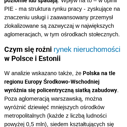
poziomie lub spadają
. Wpływ na to – w opinii
PIE - ma struktura rynku pracy - zyskujące na
znaczeniu usługi i zaawansowany przemysł
zlokalizowane są zazwyczaj w największych
aglomeracjach, w tym ośrodkach stołecznych.
Czym się rożni
rynek nieruchomości
w Polsce i Estonii
Polska na tle
W analizie wskazano także, że
regionu Europy Środkowo-Wschodniej
wyróżnia się policentryczną siatką zabudowy
.
Poza aglomeracją warszawską, można
wyróżnić dziewięć mniejszych ośrodków
metropolitalnych (każde z liczbą ludności
powyżej 0,5 mln), siedem kształtujących się