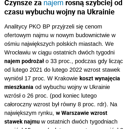
Czynsze za
rosną szybciej od
najem
czasu wybuchu wojny na Ukrainie
Analitycy PKO BP przyjrzeli się cenom
ofertowym najmu w nowym budownictwie w
ośmiu największych polskich miastach. We
Wrocławiu w ciągu ostatnich dwóch tygodni
najem podrożał
o 33 proc., podczas gdy licząc
od lutego 2021 do lutego 2022 wzrost stawek
koszt wynajęcia
wyniósł 17 proc. W Krakowie
mieszkania
od wybuchu wojny w Ukrainie
wzrósł o 26 proc. (pod koniec lutego
całoroczny wzrost był równy 8 proc. rdr). Na
w Warszawie wzrost
największym rynku,
stawek najmu
w ostatnich dwóch tygodniach