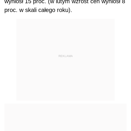
wyniósł 15 proc. (w lutym wzrost cen wyniósł 8
proc. w skali całego roku).
REKLAMA