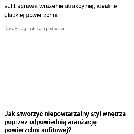
Jak stworzyć niepowtarzalny styl wnętrza
poprzez odpowiednią aranżację
powierzchni sufitowej?
Zdecydowany kolor, czy atrakcyjny wzór?
W pełni umeblowany i wyposażony,
przestronny pokój z bardzo wysokim sufitem
może sprawiać wrażenie niewyważonego
wnętrza, z nieco zachwianymi proporcjami.
Ponadto powierzchnia znajdująca się nad
głowami mieszkańców może wydawać się
surowa, a niekiedy wręcz nudna. Jak temu