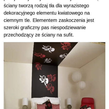
Fot. Benjamin Moore
Stylowy sufit
W tej jadalni ze smukłymi oknami, elegancki
gzyms skutecznie obniża wnętrze. Ciemny