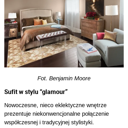
Fot. Benjamin Moore
Sufit w stylu “glamour”
Nowoczesne, nieco eklektyczne wnętrze
prezentuje niekonwencjonalne połączenie
współczesnej i tradycyjnej stylistyki.
Odpowiedzią na pytanie jak wprowadzić nieco
dramaturgii pozostając jednocześnie w gamie
neutralnych barw, było zastosowanie odcieni
szarości na powierzchni sufitu. Kolor ten
doskonale współgra z pastelową szarością
ścian, jednocześnie kieruje wzrok widza niżej,
na detale wykończenia wnętrza.