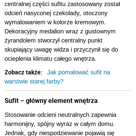
Sufit – główny element wnętrza
Stosowanie odcieni neutralnych zapewnia
harmonijny, spójny wyraz w całym domu.
Jednak, gdy niespodziewanie pojawią się
mocne akcenty kolorystyczne na sufitach,
nadadzą wnętrzom swoistego uroku i
indywidualnego charakteru.