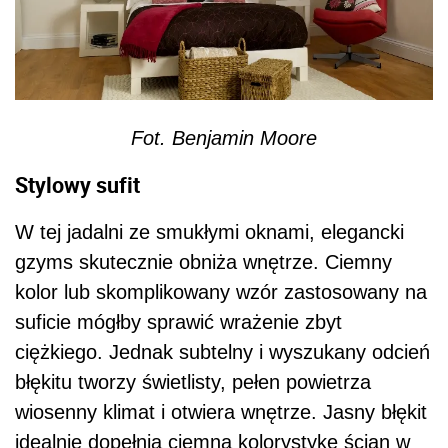
kolor lub skomplikowany wzór zastosowany na
suficie mógłby sprawić wrażenie zbyt
ciężkiego. Jednak subtelny i wyszukany odcień
błękitu tworzy świetlisty, pełen powietrza
wiosenny klimat i otwiera wnętrze. Jasny błękit
idealnie dopełnia ciemną kolorystykę ścian w
odcieniach szarości, warto zwrócić uwagę tez
na jasny kolor użyty do wykończenia listew i
futryn.