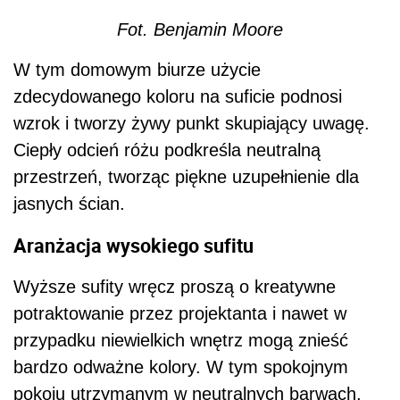
Aranżacja wysokiego sufitu
Wyższe sufity wręcz proszą o kreatywne
potraktowanie przez projektanta i nawet w
przypadku niewielkich wnętrz mogą znieść
bardzo odważne kolory. W tym spokojnym
pokoju utrzymanym w neutralnych barwach,
ściany tworzą rodzaj tła dla wyrazistego
dekoracyjnego elementu kwiatowego na
ciemnym tle
.
Elementem zaskoczenia jest
szeroki graficzny pas niespodziewanie
przechodzący ze ściany na sufit.