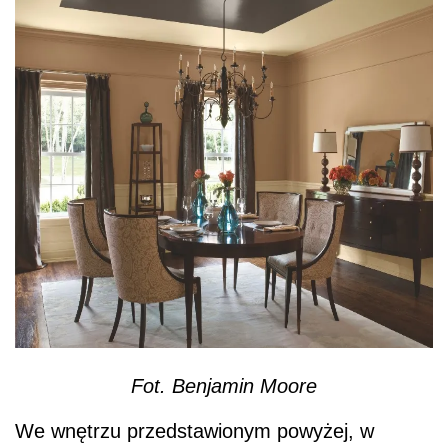
Fot. Benjamin Moore
We wnętrzu przedstawionym powyżej, w
centralnej części sufitu zastosowany został
odcień nasyconej czekolady
,
otoczony
wymalowaniem w kolorze kremowym.
Dekoracyjny medalion wraz z gustownym
żyrandolem stworzył centralny punkt
skupiający uwagę widza i przyczynił się do
ocieplenia klimatu całego wnętrza.
Zobacz także:
Jak pomalować sufit na
warstwie starej farby?