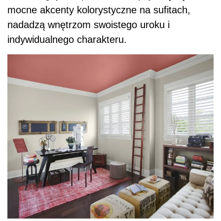
Fot. Benjamin Moore
W tym domowym biurze użycie
zdecydowanego koloru na suficie podnosi
wzrok i tworzy żywy punkt skupiający uwagę.
Ciepły odcień różu podkreśla neutralną
przestrzeń, tworząc piękne uzupełnienie dla
jasnych ścian.