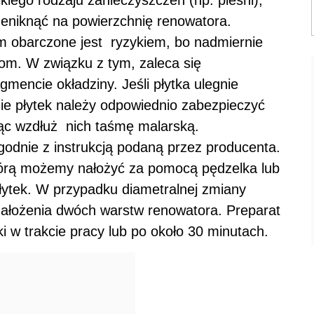
kiego rodzaju zanieczyszczeń (np. pleśni),
zeniknąć na powierzchnię renowatora.
 obarczone jest ryzykiem, bo nadmiernie
m. W związku z tym, zaleca się
mencie okładziny. Jeśli płytka ulegnie
ie płytek należy odpowiednio zabezpieczyć
jąc wzdłuż nich taśmę malarską.
godnie z instrukcją podaną przez producenta.
tórą możemy nałożyć za pomocą pędzelka lub
łytek. W przypadku diametralnej zmiany
nałożenia dwóch warstw renowatora. Preparat
w trakcie pracy lub po około 30 minutach.