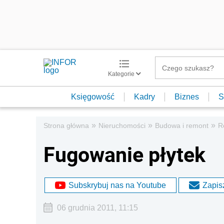
Kategorie
Księgowość
Kadry
Biznes
S
»
»
»
Strona główna
Nieruchomości
Budowa i remont
R
Fugowanie płytek
Subskrybuj nas na Youtube
Zapisz
06 grudnia 2011, 11:15