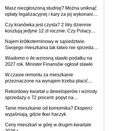
Masz niezgłoszoną studnię? Można uniknąć
opłaty legalizacyjnej i kary za jej wykonanie,
ale jest termin
Czy kranówka jest czysta? 2 litry dziennie
kosztują jedyne 12 zł rocznie. Czy Polacy
piją wodę z kranu?
Najem krótkoterminowy w sąsiedztwie.
Swojego mieszkania tak łatwo nie sprzedaż
lub zrobisz to ze stratą
Wiadomo o ile wzrosną stawki podatku na
2027 rok. Minister Finansów ogłosił stawki
W czasie remontu za mieszkanie
przeznaczone na wynajem trzeba płacić
wyższy podatek. Dlaczego? Bo nikt nie
Rekordowy kwartał u deweloperów i wzrosty
realizuje w nim potrzeb mieszkaniowych
sprzedaży o 72 procent: popyt na
mieszkania wraca
Tanie mieszkanie od komornika? Eksperci
wyjaśniają, gdzie tkwi haczyk
Ceny mieszkań w górę w drugim kwartale
2026 r.