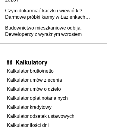
Czym dokarmiać kaczki i wiewiórki?
Darmowe próbki karmy w Łazienkach
Królewskich 25-26 lipca 2026 r. [Akcja
Budownictwo mieszkaniowe odbija.
edukacyjna]
Deweloperzy z wyraźnym wzrostem
Kalkulatory
Kalkulator brutto/netto
Kalkulator umów zlecenia
Kalkulator umów o dzieło
Kalkulator opłat notarialnych
Kalkulator kredytowy
Kalkulator odsetek ustawowych
Kalkulator ilości dni