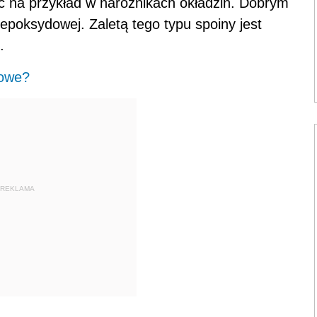
ęc na przykład w narożnikach okładzin. Dobrym
epoksydowej. Zaletą tego typu spoiny jest
.
owe?
REKLAMA