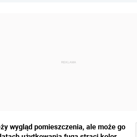
eży wygląd pomieszczenia, ale może go
latach użytkowania fuga straci kolor