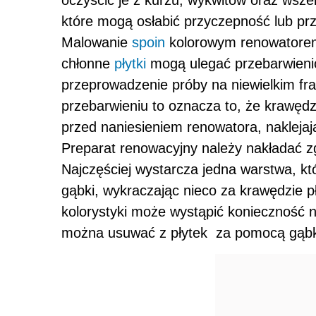
oczyścić je z kurzu, wykwitów oraz wszel
które mogą osłabić przyczepność lub pr
Malowanie
spoin
kolorowym renowatorem
chłonne
płytki
mogą ulegać przebarwienio
przeprowadzenie próby na niewielkim frag
przebarwieniu to oznacza to, że krawędz
przed naniesieniem renowatora, nakleja
Preparat renowacyjny należy nakładać z
Najczęściej wystarcza jedna warstwa, k
gąbki, wykraczając nieco za krawędzie p
kolorystyki może wystąpić konieczność 
można usuwać z płytek za pomocą gąbki 