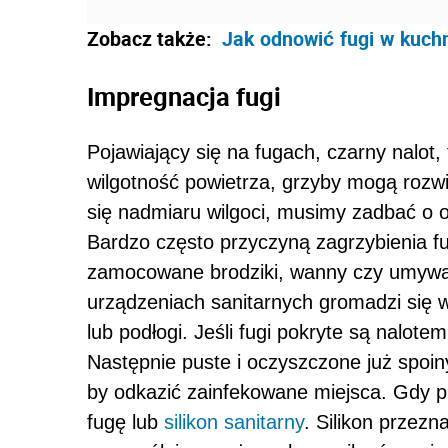
Zobacz także:
Jak
odnowić
fugi
w
kuch
Impregnacja fugi
Pojawiający się na fugach, czarny nalot,
wilgotność powietrza, grzyby mogą rozw
się nadmiaru wilgoci, musimy zadbać o 
Bardzo często przyczyną zagrzybienia fug
zamocowane brodziki, wanny czy umywalk
urządzeniach sanitarnych gromadzi się 
lub podłogi. Jeśli fugi pokryte są nalot
Następnie puste i oczyszczone już spoi
by odkazić zainfekowane miejsca. Gdy p
fugę lub
silikon sanitarny
. Silikon przez