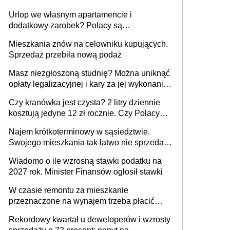
Urlop we własnym apartamencie i
dodatkowy zarobek? Polacy są
zainteresowani
Mieszkania znów na celowniku kupujących.
Sprzedaż przebiła nową podaż
Masz niezgłoszoną studnię? Można uniknąć
opłaty legalizacyjnej i kary za jej wykonanie,
ale jest termin
Czy kranówka jest czysta? 2 litry dziennie
kosztują jedyne 12 zł rocznie. Czy Polacy
piją wodę z kranu?
Najem krótkoterminowy w sąsiedztwie.
Swojego mieszkania tak łatwo nie sprzedaż
lub zrobisz to ze stratą
Wiadomo o ile wzrosną stawki podatku na
2027 rok. Minister Finansów ogłosił stawki
W czasie remontu za mieszkanie
przeznaczone na wynajem trzeba płacić
wyższy podatek. Dlaczego? Bo nikt nie
Rekordowy kwartał u deweloperów i wzrosty
realizuje w nim potrzeb mieszkaniowych