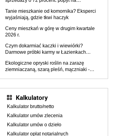
sprzedaży o 72 procent: popyt na
mieszkania wraca
Tanie mieszkanie od komornika? Eksperci
wyjaśniają, gdzie tkwi haczyk
Ceny mieszkań w górę w drugim kwartale
2026 r.
Czym dokarmiać kaczki i wiewiórki?
Darmowe próbki karmy w Łazienkach
Królewskich 25-26 lipca 2026 r. [Akcja
Ekologiczne opryski roślin na zarazę
edukacyjna]
ziemniaczaną, szarą pleśń, mączniaki -
gnojówki, wywary, wyciągi. Jak rozpoznać i
zwalczać choroby grzybowe roślin?
Kalkulatory
Kalkulator brutto/netto
Kalkulator umów zlecenia
Kalkulator umów o dzieło
Kalkulator opłat notarialnych