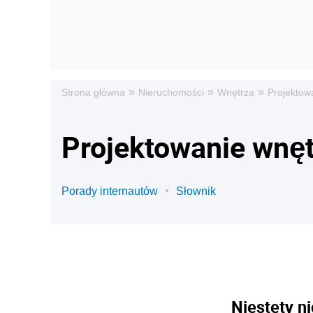
»
»
»
Strona główna
Nieruchomości
Wnętrza
Projektow
Projektowanie wnęt
Porady internautów
Słownik
Niestety ni