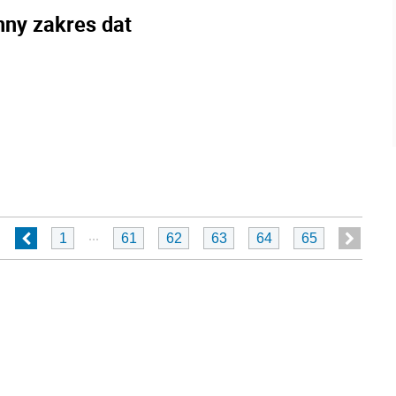
nny zakres dat
...
1
61
62
63
64
65