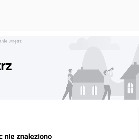
anie wnętrz
rz
c nie znaleziono