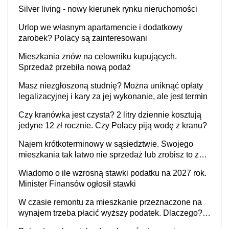
Silver living - nowy kierunek rynku nieruchomości
Urlop we własnym apartamencie i dodatkowy
zarobek? Polacy są zainteresowani
Mieszkania znów na celowniku kupujących.
Sprzedaż przebiła nową podaż
Masz niezgłoszoną studnię? Można uniknąć opłaty
legalizacyjnej i kary za jej wykonanie, ale jest termin
Czy kranówka jest czysta? 2 litry dziennie kosztują
jedyne 12 zł rocznie. Czy Polacy piją wodę z kranu?
Najem krótkoterminowy w sąsiedztwie. Swojego
mieszkania tak łatwo nie sprzedaż lub zrobisz to ze
stratą
Wiadomo o ile wzrosną stawki podatku na 2027 rok.
Minister Finansów ogłosił stawki
W czasie remontu za mieszkanie przeznaczone na
wynajem trzeba płacić wyższy podatek. Dlaczego?
Bo nikt nie realizuje w nim potrzeb mieszkaniowych