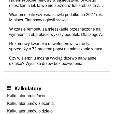
Najem krótkoterminowy w sąsiedztwie. Swojego
mieszkania tak łatwo nie sprzedaż lub zrobisz to ze
stratą
Wiadomo o ile wzrosną stawki podatku na 2027 rok.
Minister Finansów ogłosił stawki
W czasie remontu za mieszkanie przeznaczone na
wynajem trzeba płacić wyższy podatek. Dlaczego?
Bo nikt nie realizuje w nim potrzeb mieszkaniowych
Rekordowy kwartał u deweloperów i wzrosty
sprzedaży o 72 procent: popyt na mieszkania wraca
Czy w sierpniu można wyciąć drzewo na własnej
działce? Wycinka drzew bez pozwolenia
Kalkulatory
Kalkulator brutto/netto
Kalkulator umów zlecenia
Kalkulator umów o dzieło