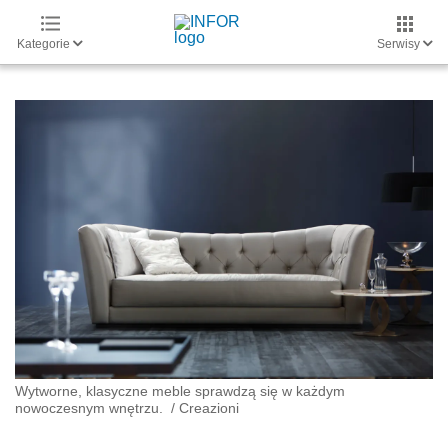
Kategorie
Serwisy
Wytworne, klasyczne meble sprawdzą się w każdym
nowoczesnym wnętrzu.
/
Creazioni