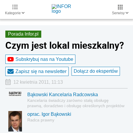
Kategorie
Serwisy
Porada Infor.pl
Czym jest lokal mieszkalny?
Subskrybuj nas na Youtube
Dołącz do ekspertów
Zapisz się na newsletter
12 kwietnia 2011, 11:13
Bąkowski Kancelaria Radcowska
Kancelaria świadczy zarówno stałą obsługę
prawną, doradztwo i obsługę określonych projektów
czy transakcji o charakterze jednorazowym.
oprac. Igor Bąkowski
Radca prawny