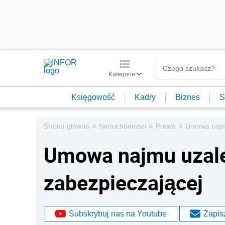
Kategorie
Księgowość
Kadry
Biznes
S
»
»
»
Strona główna
Nieruchomości
Prawo
Umowa najmu
Umowa najmu uzale
zabezpieczającej
Subskrybuj nas na Youtube
Zapisz