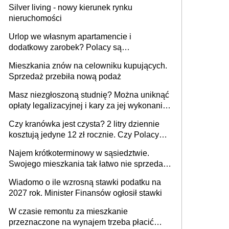
Silver living - nowy kierunek rynku
nieruchomości
Urlop we własnym apartamencie i
dodatkowy zarobek? Polacy są
zainteresowani
Mieszkania znów na celowniku kupujących.
Sprzedaż przebiła nową podaż
Masz niezgłoszoną studnię? Można uniknąć
opłaty legalizacyjnej i kary za jej wykonanie,
ale jest termin
Czy kranówka jest czysta? 2 litry dziennie
kosztują jedyne 12 zł rocznie. Czy Polacy
piją wodę z kranu?
Najem krótkoterminowy w sąsiedztwie.
Swojego mieszkania tak łatwo nie sprzedaż
lub zrobisz to ze stratą
Wiadomo o ile wzrosną stawki podatku na
2027 rok. Minister Finansów ogłosił stawki
W czasie remontu za mieszkanie
przeznaczone na wynajem trzeba płacić