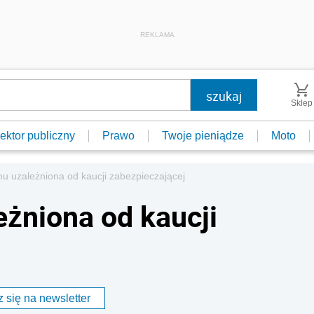
REKLAMA
Sklep
ektor publiczny
Prawo
Twoje pieniądze
Moto
 uzależniona od kaucji zabezpieczającej
żniona od kaucji
 się na newsletter