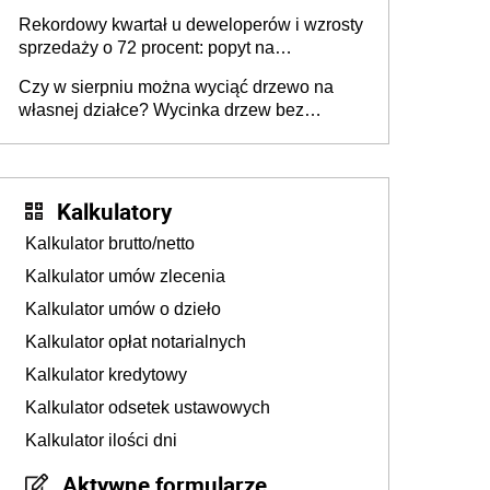
wyższy podatek. Dlaczego? Bo nikt nie
Rekordowy kwartał u deweloperów i wzrosty
realizuje w nim potrzeb mieszkaniowych
sprzedaży o 72 procent: popyt na
mieszkania wraca
Czy w sierpniu można wyciąć drzewo na
własnej działce? Wycinka drzew bez
pozwolenia
Kalkulatory
Kalkulator brutto/netto
Kalkulator umów zlecenia
Kalkulator umów o dzieło
Kalkulator opłat notarialnych
Kalkulator kredytowy
Kalkulator odsetek ustawowych
Kalkulator ilości dni
Aktywne formularze