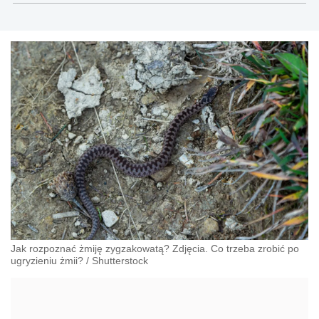
Jak rozpoznać żmiję zygzakowatą? Zdjęcia. Co trzeba zrobić po
ugryzieniu żmii?
/
Shutterstock