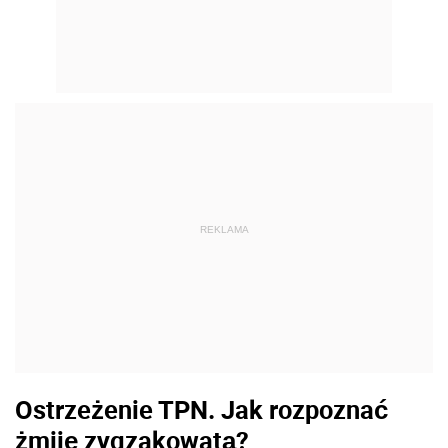
REKLAMA
Ostrzeżenie TPN. Jak rozpoznać
żmiję zygzakowatą?