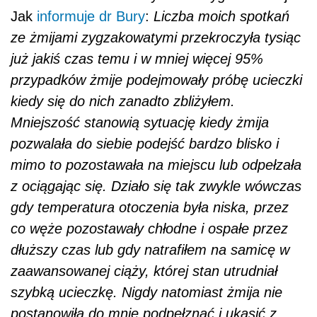
Jak
informuje dr Bury
:
Liczba moich spotkań
ze żmijami zygzakowatymi przekroczyła tysiąc
już jakiś czas temu i w mniej więcej 95%
przypadków żmije podejmowały próbę ucieczki
kiedy się do nich zanadto zbliżyłem.
Mniejszość stanowią sytuację kiedy żmija
pozwalała do siebie podejść bardzo blisko i
mimo to pozostawała na miejscu lub odpełzała
z ociągając się. Działo się tak zwykle wówczas
gdy temperatura otoczenia była niska, przez
co węże pozostawały chłodne i ospałe przez
dłuższy czas lub gdy natrafiłem na samicę w
zaawansowanej ciąży, której stan utrudniał
szybką ucieczkę. Nigdy natomiast żmija nie
postanowiła do mnie podpełznąć i ukąsić z