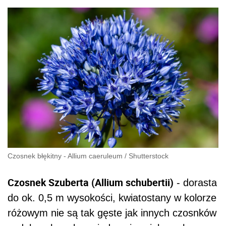
Czosnek błękitny - Allium caeruleum
/
Shutterstock
Czosnek Szuberta (Allium schubertii)
- dorasta
do ok. 0,5 m wysokości, kwiatostany w kolorze
różowym nie są tak gęste jak innych czosnków