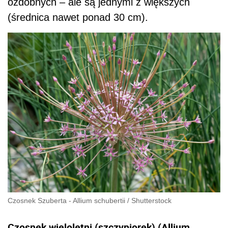
ozdobnych – ale są jednymi z większych
(średnica nawet ponad 30 cm).
Czosnek Szuberta - Allium schubertii
/
Shutterstock
Czosnek wieloletni (szczypiorek) (Allium