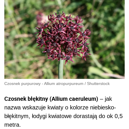
Czosnek purpurowy - Allium atropurpureum
/
Shutterstock
Czosnek błękitny (Allium caeruleum)
– jak
nazwa wskazuje kwiaty o kolorze niebiesko-
błękitnym, łodygi kwiatowe dorastają do ok 0,5
metra.