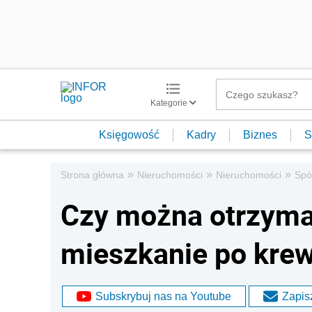
Kategorie
Księgowość
Kadry
Biznes
S
»
»
»
Strona główna
Nieruchomości
Nieruchomości
Spó
Czy można otrzyma
mieszkanie po kre
Subskrybuj nas na Youtube
Zapisz