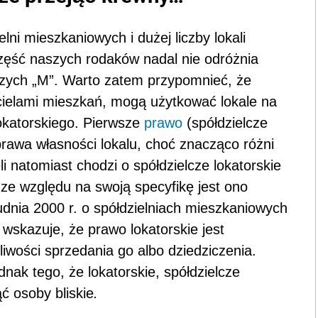
lni mieszkaniowych i dużej liczby lokali
część naszych rodaków nadal nie odróżnia
czych „M”. Warto zatem przypomnieć, że
icielami mieszkań, mogą użytkować lokale na
okatorskiego. Pierwsze
prawo
(spółdzielcze
prawa własności lokalu, choć znacząco różni
 natomiast chodzi o spółdzielcze lokatorskie
e ze względu na swoją specyfikę jest ono
dnia 2000 r. o spółdzielniach mieszkaniowych
 wskazuje, że prawo lokatorskie jest
iwości sprzedania go albo dziedziczenia.
nak tego, że lokatorskie, spółdzielcze
 osoby bliskie
.