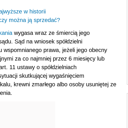
wyższe w historii
 czy można ją sprzedać?
kania
wygasa wraz ze śmiercią jego
sądu. Sąd na wniosek spółdzielni
u wspomnianego prawa, jeżeli jego obecny
jnymi za co najmniej przez 6 miesięcy lub
rt. 11 ustawy o spółdzielniach
ytuacji skutkującej wygaśnięciem
okalu, krewni zmarłego albo osoby usuniętej ze
enia.