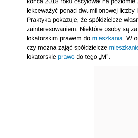
końca 2018 roku oscylował na poziomie 
lekceważyć ponad dwumilionowej liczby lo
Praktyka pokazuje, że spółdzielcze włas
zainteresowaniem. Niektóre osoby są za
lokatorskim prawem do
mieszkania
. W o
czy można zająć spółdzielcze
mieszkani
lokatorskie
prawo
do tego „M”.