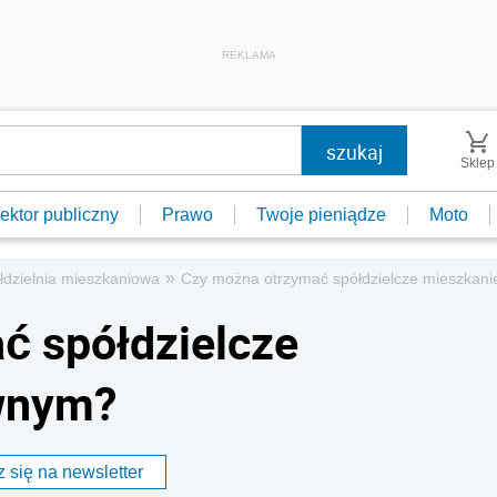
REKLAMA
Sklep
ektor publiczny
Prawo
Twoje pieniądze
Moto
»
łdzielnia mieszkaniowa
Czy można otrzymać spółdzielcze mieszkan
ć spółdzielcze
wnym?
 się na newsletter