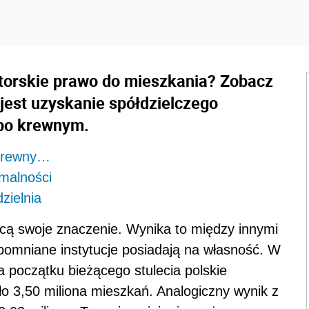
atorskie prawo do mieszkania? Zobacz
jest uzyskanie spółdzielczego
 po krewnym.
 krewny…
malności
zielnia
acą swoje znaczenie. Wynika to między innymi
spomniane instytucje posiadają na własność. W
 początku bieżącego stulecia polskie
ło 3,50 miliona mieszkań. Analogiczny wynik z