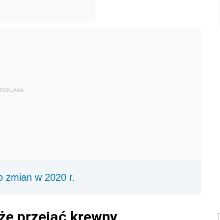
REKLAMA
o zmian w 2020 r.
że przejąć krewny…