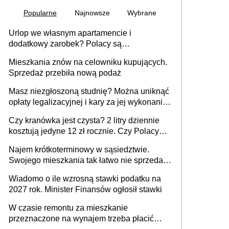
Popularne
Najnowsze
Wybrane
Urlop we własnym apartamencie i
dodatkowy zarobek? Polacy są
zainteresowani
Mieszkania znów na celowniku kupujących.
Sprzedaż przebiła nową podaż
Masz niezgłoszoną studnię? Można uniknąć
opłaty legalizacyjnej i kary za jej wykonanie,
ale jest termin
Czy kranówka jest czysta? 2 litry dziennie
kosztują jedyne 12 zł rocznie. Czy Polacy
piją wodę z kranu?
Najem krótkoterminowy w sąsiedztwie.
Swojego mieszkania tak łatwo nie sprzedaż
lub zrobisz to ze stratą
Wiadomo o ile wzrosną stawki podatku na
2027 rok. Minister Finansów ogłosił stawki
W czasie remontu za mieszkanie
przeznaczone na wynajem trzeba płacić