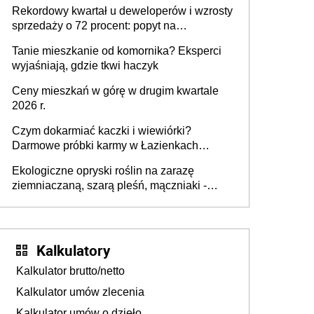
wyższy podatek. Dlaczego? Bo nikt nie
Rekordowy kwartał u deweloperów i wzrosty
realizuje w nim potrzeb mieszkaniowych
sprzedaży o 72 procent: popyt na
mieszkania wraca
Tanie mieszkanie od komornika? Eksperci
wyjaśniają, gdzie tkwi haczyk
Ceny mieszkań w górę w drugim kwartale
2026 r.
Czym dokarmiać kaczki i wiewiórki?
Darmowe próbki karmy w Łazienkach
Królewskich 25-26 lipca 2026 r. [Akcja
Ekologiczne opryski roślin na zarazę
edukacyjna]
ziemniaczaną, szarą pleśń, mączniaki -
gnojówki, wywary, wyciągi. Jak rozpoznać i
zwalczać choroby grzybowe roślin?
Kalkulatory
Kalkulator brutto/netto
Kalkulator umów zlecenia
Kalkulator umów o dzieło