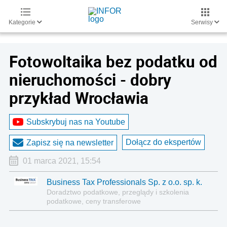
Kategorie
Serwisy
Fotowoltaika bez podatku od
nieruchomości - dobry
przykład Wrocławia
Subskrybuj nas na Youtube
Dołącz do ekspertów
Zapisz się na newsletter
01 marca 2021, 15:54
Business Tax Professionals Sp. z o.o. sp. k.
Doradztwo podatkowe, przeglądy i szkolenia
podatkowe, ceny transferowe