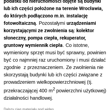
podatku od nieruchomości objęte są budynki
lub ich części położone na terenie Wrocławia,
do których podłączono m.in. instalację
fotowoltaiczną
urządzeniami
. Pozostałymi
korzystającymi ze zwolnienia są: kolektor
słoneczny, pompa ciepła, rekuperator,
gruntowy wymiennik ciepła
. Co istotne,
wymieniony sprzęt musi być sprawny, powinien
być co najmniej raz uruchomiony i musi działać
zgodnie z przeznaczeniem. Ze zwolnienia nie
skorzystają budynki lub ich części związane z
prowadzeniem wielkopowierzchniowej (tj.
2
przekraczającej 400 m
powierzchni użytkowej)
działalności handlowej.
Dalszy ciąg materiału pod wideo