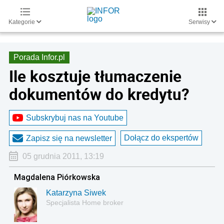
Kategorie
Serwisy
Porada Infor.pl
Ile kosztuje tłumaczenie
dokumentów do kredytu?
Subskrybuj nas na Youtube
Dołącz do ekspertów
Zapisz się na newsletter
05 grudnia 2011, 13:19
Magdalena Piórkowska
Katarzyna Siwek
Specjalista Home broker