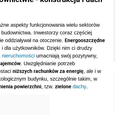
ażne aspekty funkcjonowania wielu sektorów
u budownictwa. Inwestorzy coraz częściej
Energooszczędne
ie oddziaływał na otoczenie.
, i dla użytkowników. Dzięki nim ci drudzy
a
nieruchomości
umacniają swój pozytywny,
najemców
. Uwzględnianie potrzeb
niższych rachunków za energię
ostaci
, ale i w
kologicznym budynku, szczególnie takim, w
nienia powierzchni
zielone
.
, tzw.
dachy