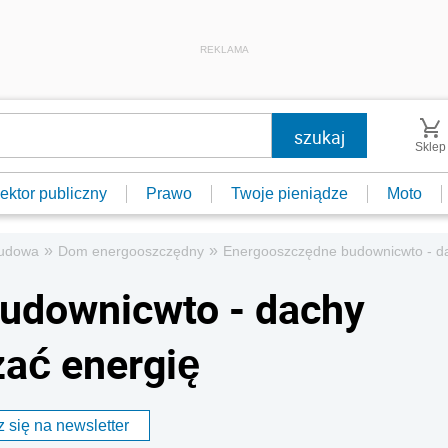
REKLAMA
Sklep
ektor publiczny
Prawo
Twoje pieniądze
Moto
»
»
udowa
Dom energooszczędny
Energooszczędne budownicwto - d
udownicwto - dachy
ać energię
 się na newsletter