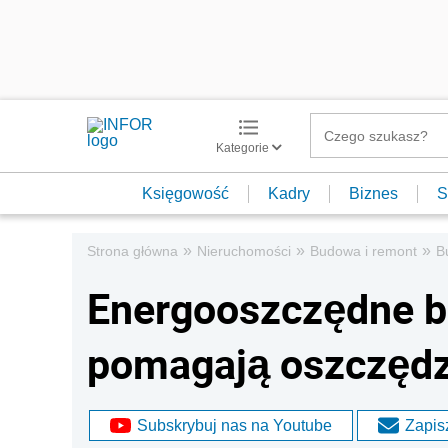
Kategorie
Księgowość
Kadry
Biznes
S
»
»
»
Strona główna
Nieruchomości
Budowa i remont
B
Energooszczędne b
pomagają oszczędz
Subskrybuj nas na Youtube
Zapisz