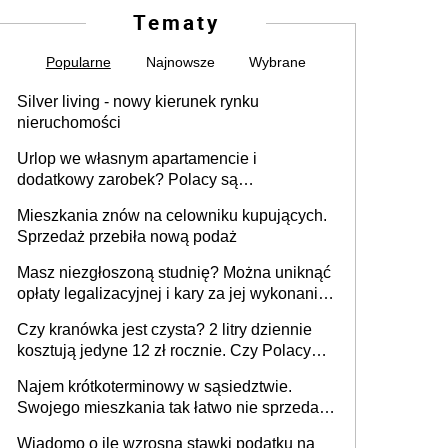
Tematy
Popularne
Najnowsze
Wybrane
Silver living - nowy kierunek rynku
nieruchomości
Urlop we własnym apartamencie i
dodatkowy zarobek? Polacy są
zainteresowani
Mieszkania znów na celowniku kupujących.
Sprzedaż przebiła nową podaż
Masz niezgłoszoną studnię? Można uniknąć
opłaty legalizacyjnej i kary za jej wykonanie,
ale jest termin
Czy kranówka jest czysta? 2 litry dziennie
kosztują jedyne 12 zł rocznie. Czy Polacy
piją wodę z kranu?
Najem krótkoterminowy w sąsiedztwie.
Swojego mieszkania tak łatwo nie sprzedaż
lub zrobisz to ze stratą
Wiadomo o ile wzrosną stawki podatku na