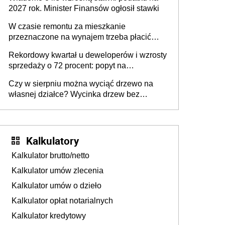
2027 rok. Minister Finansów ogłosił stawki
W czasie remontu za mieszkanie
przeznaczone na wynajem trzeba płacić
wyższy podatek. Dlaczego? Bo nikt nie
Rekordowy kwartał u deweloperów i wzrosty
realizuje w nim potrzeb mieszkaniowych
sprzedaży o 72 procent: popyt na
mieszkania wraca
Czy w sierpniu można wyciąć drzewo na
własnej działce? Wycinka drzew bez
pozwolenia
Kalkulatory
Kalkulator brutto/netto
Kalkulator umów zlecenia
Kalkulator umów o dzieło
Kalkulator opłat notarialnych
Kalkulator kredytowy