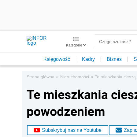
Kategorie
Księgowość
Kadry
Biznes
S
»
»
Strona główna
Nieruchomości
Te mieszkania ciesz
Te mieszkania cies
powodzeniem
Subskrybuj nas na Youtube
Zapisz