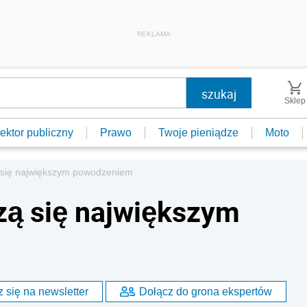
REKLAMA
Sklep
ektor publiczny
Prawo
Twoje pieniądze
Moto
ą się największym powodzeniem
zą się największym
 się na newsletter
Dołącz do grona ekspertów