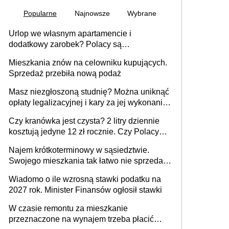
Popularne
Najnowsze
Wybrane
Urlop we własnym apartamencie i
dodatkowy zarobek? Polacy są
zainteresowani
Mieszkania znów na celowniku kupujących.
Sprzedaż przebiła nową podaż
Masz niezgłoszoną studnię? Można uniknąć
opłaty legalizacyjnej i kary za jej wykonanie,
ale jest termin
Czy kranówka jest czysta? 2 litry dziennie
kosztują jedyne 12 zł rocznie. Czy Polacy
piją wodę z kranu?
Najem krótkoterminowy w sąsiedztwie.
Swojego mieszkania tak łatwo nie sprzedaż
lub zrobisz to ze stratą
Wiadomo o ile wzrosną stawki podatku na
2027 rok. Minister Finansów ogłosił stawki
W czasie remontu za mieszkanie
przeznaczone na wynajem trzeba płacić