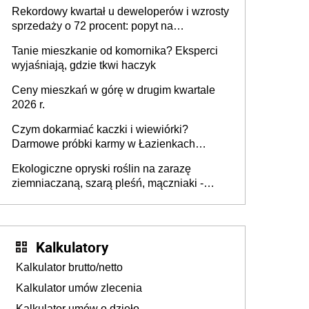
wyższy podatek. Dlaczego? Bo nikt nie
Rekordowy kwartał u deweloperów i wzrosty
realizuje w nim potrzeb mieszkaniowych
sprzedaży o 72 procent: popyt na
mieszkania wraca
Tanie mieszkanie od komornika? Eksperci
wyjaśniają, gdzie tkwi haczyk
Ceny mieszkań w górę w drugim kwartale
2026 r.
Czym dokarmiać kaczki i wiewiórki?
Darmowe próbki karmy w Łazienkach
Królewskich 25-26 lipca 2026 r. [Akcja
Ekologiczne opryski roślin na zarazę
edukacyjna]
ziemniaczaną, szarą pleśń, mączniaki -
gnojówki, wywary, wyciągi. Jak rozpoznać i
zwalczać choroby grzybowe roślin?
Kalkulatory
Kalkulator brutto/netto
Kalkulator umów zlecenia
Kalkulator umów o dzieło