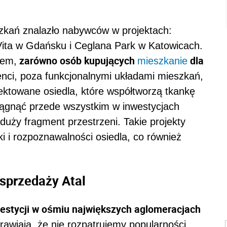
szkań znalazło nabywców w projektach:
ta w Gdańsku i Ceglana Park w Katowicach.
zarówno osób kupujących
dla
iem,
mieszkanie
enci, poza funkcjonalnymi układami mieszkań,
jektowane osiedla, które współtworzą tkankę
siągnąć przede wszystkim w inwestycjach
duży fragment przestrzeni. Takie projekty
i i rozpoznawalności osiedla, co również
 sprzedaży Atal
nwestycji w ośmiu największych aglomeracjach
awiają, że nie rozpatrujemy popularności