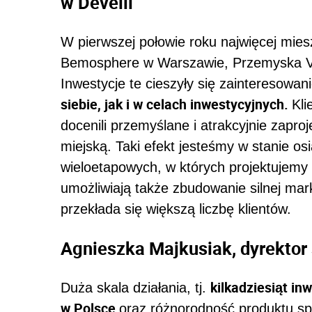
w Develii
W pierwszej połowie roku najwięcej mie
Bemosphere w Warszawie, Przemyska Vi
Inwestycje te cieszyły się zainteresowan
siebie, jak i w celach inwestycyjnych.
Kli
docenili przemyślane i atrakcyjnie zapro
miejską. Taki efekt jesteśmy w stanie o
wieloetapowych, w których projektujemy 
umożliwiają także zbudowanie silnej mark
przekłada się większą liczbę klientów.
Agnieszka Majkusiak, dyrektor
kilkadziesiąt i
Duża skala działania, tj.
w Polsce
oraz różnorodność produktu spr