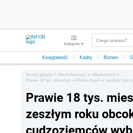
Kategorie
Księgowość
Kadry
Biznes
S
»
»
»
Strona główna
Nieruchomości
Wiadomości
Prawie 18 tys. mieszkań w Polsce kupili w zeszłym roku 
Prawie 18 tys. mies
zeszłym roku obcok
cudzoziemców wybie