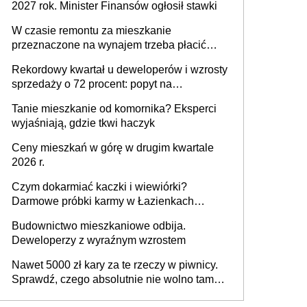
2027 rok. Minister Finansów ogłosił stawki
W czasie remontu za mieszkanie
przeznaczone na wynajem trzeba płacić
wyższy podatek. Dlaczego? Bo nikt nie
Rekordowy kwartał u deweloperów i wzrosty
realizuje w nim potrzeb mieszkaniowych
sprzedaży o 72 procent: popyt na
mieszkania wraca
Tanie mieszkanie od komornika? Eksperci
wyjaśniają, gdzie tkwi haczyk
Ceny mieszkań w górę w drugim kwartale
2026 r.
Czym dokarmiać kaczki i wiewiórki?
Darmowe próbki karmy w Łazienkach
Królewskich 25-26 lipca 2026 r. [Akcja
Budownictwo mieszkaniowe odbija.
edukacyjna]
Deweloperzy z wyraźnym wzrostem
Nawet 5000 zł kary za te rzeczy w piwnicy.
Sprawdź, czego absolutnie nie wolno tam
trzymać