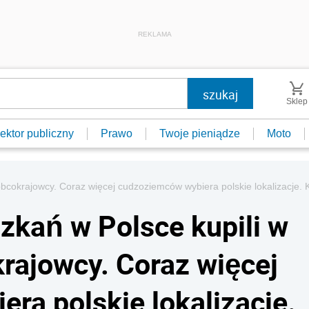
REKLAMA
Sklep
ektor publiczny
Prawo
Twoje pieniądze
Moto
obcokrajowcy. Coraz więcej cudzoziemców wybiera polskie lokalizacje. K
zkań w Polsce kupili w
rajowcy. Coraz więcej
ra polskie lokalizacje.