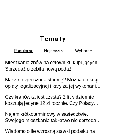
Tematy
Popularne
Najnowsze
Wybrane
Mieszkania znów na celowniku kupujących.
Sprzedaż przebiła nową podaż
Masz niezgłoszoną studnię? Można uniknąć
opłaty legalizacyjnej i kary za jej wykonanie,
ale jest termin
Czy kranówka jest czysta? 2 litry dziennie
kosztują jedyne 12 zł rocznie. Czy Polacy
piją wodę z kranu?
Najem krótkoterminowy w sąsiedztwie.
Swojego mieszkania tak łatwo nie sprzedaż
lub zrobisz to ze stratą
Wiadomo o ile wzrosną stawki podatku na