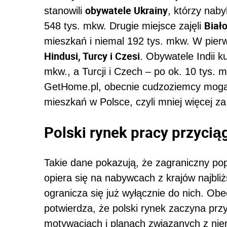
obywatele Ukrainy
stanowili
, którzy naby
Biało
548 tys. mkw. Drugie miejsce zajęli
mieszkań i niemal 192 tys. mkw. W pierws
Hindusi, Turcy i Czesi
. Obywatele Indii ku
mkw., a Turcji i Czech – po ok. 10 tys
GetHome.pl, obecnie cudzoziemcy mogą 
mieszkań w Polsce, czyli mniej więcej za
Polski rynek pracy przyci
Takie dane pokazują, że zagraniczny po
opiera się na nabywcach z krajów najbliż
ogranicza się już wyłącznie do nich. Ob
potwierdza, że polski rynek zaczyna prz
motywacjach i planach związanych z nie