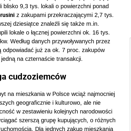
li blisko 9,3 tys. lokali o powierzchni ponad
rusini
z zakupami przekraczającymi 2,7 tys.
zej dziesiątce znaleźli się także m.in.
pili lokale o łącznej powierzchni ok. 16 tys.
. mkw. Według danych przywoływanych przez
odpowiadać już za ok. 7 proc. zakupów
 jedną na czternaście transakcji.
ąga cudzoziemców
pyt na mieszkania w Polsce wciąż najmocniej
szych geograficznie i kulturowo, ale nie
ecność w zestawieniu kolejnych narodowości
yciągać szerszą grupę kupujących, o różnych
ruchomością. Dla jednych zakup mieszkania