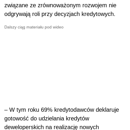
– W tym roku 69% kredytodawców deklaruje
gotowość do udzielania kredytów
deweloperskich na realizację nowych
inwestycji, podczas gdy rok temu było to 60%
respondentów. Największym zainteresowaniem
cieszą się projekty zabezpieczone umowami
najmu choć 43% kredytodawców jest również
skłonnych finansować projekty budowane
spekulacyjnie – komentuje Michał Klimczak.
Niepewność geopolityczna wciąż
jednak największym wyzwaniem