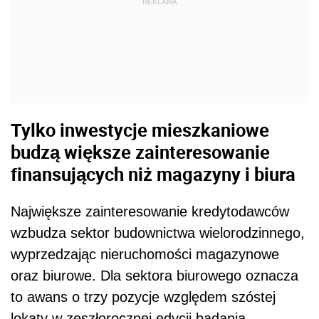
Największe zainteresowanie kredytodawców
wzbudza sektor budownictwa wielorodzinnego,
wyprzedzając nieruchomości magazynowe
oraz biurowe. Dla sektora biurowego oznacza
to awans o trzy pozycje względem szóstej
lokaty w zeszłorocznej edycji badania.
Banki wskazały jedynie sektor nieruchomości
mieszkaniowych jako bardziej atrakcyjny od
biurowego, co jest wyraźnym sygnałem
odbudowy zaufania do sektora biurowego.
Dane CBRE pokazują, że wartość inwestycji w
nieruchomości biurowe w Europie w I kwartale
2026 roku wyniosła 10,7 mld euro, co oznacza
wzrost o 6 proc. w porównaniu z analogicznym