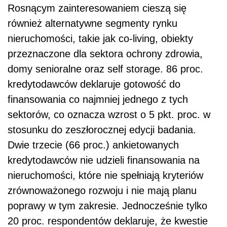
Dwie trzecie (66 proc.) ankietowanych
kredytodawców nie udzieli finansowania na
nieruchomości, które nie spełniają kryteriów
zrównoważonego rozwoju i nie mają planu
poprawy w tym zakresie. Jednocześnie tylko
20 proc. respondentów deklaruje, że kwestie
związane ze zrównoważonym rozwojem nie
odgrywają roli przy decyzjach kredytowych.
Dalszy ciąg materiału pod wideo