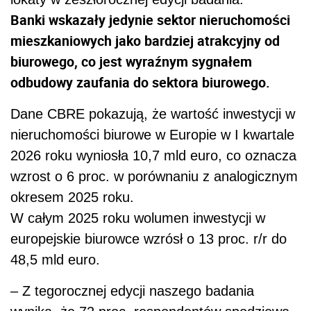
okresem 2025 roku.
W całym 2025 roku wolumen inwestycji w
europejskie biurowce wzrósł o 13 proc. r/r do
48,5 mld euro.
– Z tegorocznej edycji naszego badania
wynika, że 72 proc. respondentów spodziewa
się zwiększenia akcji kredytowej w porównaniu
do 2025 roku, podczas gdy jedynie 7 proc.
przewiduje spadek aktywności. Takie podejście
jest widoczne zarówno wśród banków, jak i
niebankowych instytucji finansowych co
wskazuje na wysoką dostępność finansowania
dłużnego na rynku – mówi Michał Klimczak
szef działu finansowania inwestycji w CBRE.
większej
– Spodziewamy się również