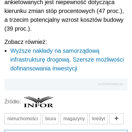
AUTOPROMOCJA
Źródło:
nieruchomości
biura
magazyny
kredyt
Wersja do druku
Napisz do nas
Zapisz się na newsletter
Udostępnij
Oceń jakość naszego artykułu