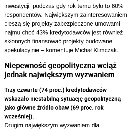
Trzy czwarte (74 proc.) kredytodawców
wskazało niestabilną sytuację geopolityczną
jako główne źródło obaw (69 proc. rok
wcześniej).
Drugim największym wyzwaniem dla
ankietowanych jest niepewność dotycząca
kierunku zmian stóp procentowych (47 proc.),
a trzecim potencjalny wzrost kosztów budowy
(39 proc.).
Zobacz również:
Wyższe nakłady na samorządową
infrastrukturę drogową. Szersze możliwości
dofinansowania inwestycji