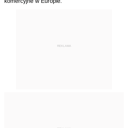
komercyjne w Europie.
REKLAMA
Tylko inwestycje mieszkaniowe
budzą większe zainteresowanie
finansujących niż magazyny i biura