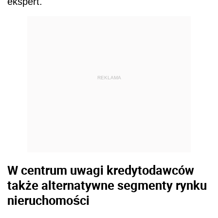
W centrum uwagi kredytodawców
także alternatywne segmenty rynku
nieruchomości
Rosnącym zainteresowaniem cieszą się
również alternatywne segmenty rynku
nieruchomości, takie jak co-living, obiekty
przeznaczone dla sektora ochrony zdrowia,
domy senioralne oraz self storage. 86 proc.
kredytodawców deklaruje gotowość do
finansowania co najmniej jednego z tych
sektorów, co oznacza wzrost o 5 pkt. proc. w
stosunku do zeszłorocznej edycji badania.