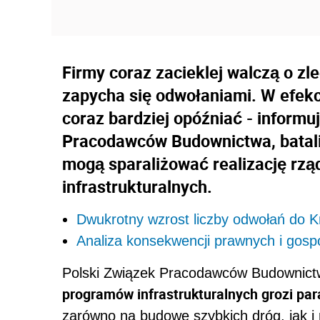
Firmy coraz zacieklej walczą o z
zapycha się odwołaniami. W efekc
coraz bardziej opóźniać - informu
Pracodawców Budownictwa, batali
mogą sparaliżować realizację r
infrastrukturalnych.
Dwukrotny wzrost liczby odwołań do K
Analiza konsekwencji prawnych i gos
Polski Związek Pracodawców Budownict
programów infrastrukturalnych grozi para
zarówno na budowę szybkich dróg, jak i m