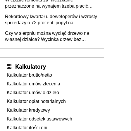
przeznaczone na wynajem trzeba płacić
wyższy podatek. Dlaczego? Bo nikt nie
Rekordowy kwartał u deweloperów i wzrosty
realizuje w nim potrzeb mieszkaniowych
sprzedaży o 72 procent: popyt na
mieszkania wraca
Czy w sierpniu można wyciąć drzewo na
własnej działce? Wycinka drzew bez
pozwolenia
Kalkulatory
Kalkulator brutto/netto
Kalkulator umów zlecenia
Kalkulator umów o dzieło
Kalkulator opłat notarialnych
Kalkulator kredytowy
Kalkulator odsetek ustawowych
Kalkulator ilości dni