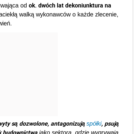
ok. dwóch lat dekoniunktura na
trwająca od
zaciekłą walką wykonawców o każde zlecenie,
wień.
hwyty są dozwolone, antagonizują
, psują
spółki
ek budownictwa
jako sektora, gdzie wygrywają