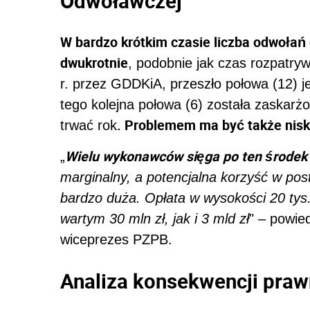
Odwoławczej
W bardzo krótkim czasie liczba odwołań
dwukrotnie
, podobnie jak czas rozpatry
r. przez GDDKiA, przeszło połowa (12) j
tego kolejna połowa (6) została zaskar
. Problemem ma być także niski
trwać rok
Wielu wykonawców sięga po ten środek
„
marginalny, a potencjalna korzyść w pos
bardzo duża. Opłata w wysokości 20 tys.
wartym 30 mln zł, jak i 3 mld zł
" – powie
wiceprezes PZPB.
Analiza konsekwencji praw