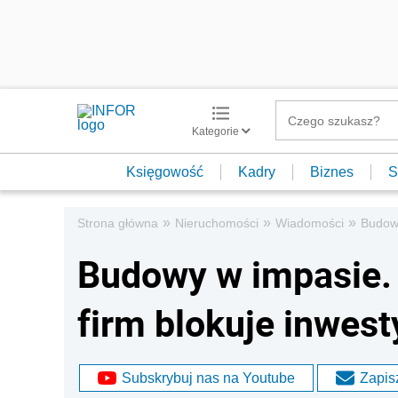
Kategorie
Księgowość
Kadry
Biznes
S
»
»
»
Strona główna
Nieruchomości
Wiadomości
Budowy
Budowy w impasie. 
firm blokuje inwest
Subskrybuj nas na Youtube
Zapisz