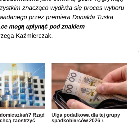
e wszystkim znacząco wydłuża się proces wyboru
wiadanego przez premiera Donalda Tuska
iące mogą upłynąć pod znakiem
trzega Kaźmierczak.
udomieszkań? Rząd
Ulga podatkowa dla tej grupy
chcą zaostrzyć
spadkobierców 2026 r.