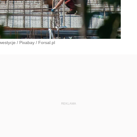
westycje
/
Pixabay
/
Forsal.pl