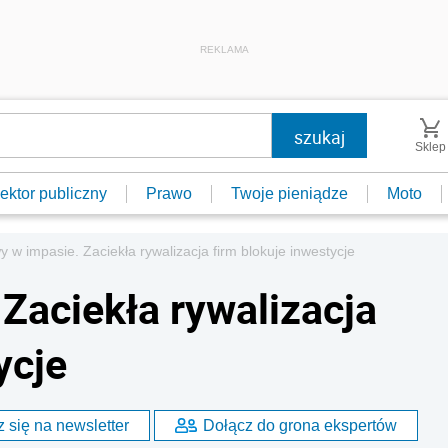
REKLAMA
Sklep
ektor publiczny
Prawo
Twoje pieniądze
Moto
 w impasie. Zaciekła rywalizacja firm blokuje inwestycje
Zaciekła rywalizacja
ycje
 się na newsletter
Dołącz do grona ekspertów