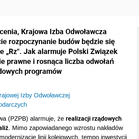
lecenia, Krajowa Izba Odwoławcza
ie rozpoczynanie budów będzie się
je „Rz". Jak alarmuje Polski Związek
e prawne i rosnąca liczba odwołań
ządowych programów
rajowej Izby Odwoławczej
podarczych
realizacji rządowych
wa (PZPB) alarmuje, że
liż
. Mimo zapowiadanego wzrostu nakładów
odernizację linii kolejowych, tempo inwestycji