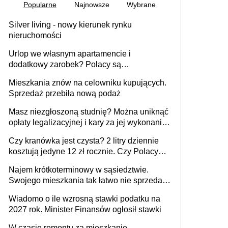
Popularne
Najnowsze
Wybrane
Silver living - nowy kierunek rynku
nieruchomości
Urlop we własnym apartamencie i
dodatkowy zarobek? Polacy są
zainteresowani
Mieszkania znów na celowniku kupujących.
Sprzedaż przebiła nową podaż
Masz niezgłoszoną studnię? Można uniknąć
opłaty legalizacyjnej i kary za jej wykonanie,
ale jest termin
Czy kranówka jest czysta? 2 litry dziennie
kosztują jedyne 12 zł rocznie. Czy Polacy
piją wodę z kranu?
Najem krótkoterminowy w sąsiedztwie.
Swojego mieszkania tak łatwo nie sprzedaż
lub zrobisz to ze stratą
Wiadomo o ile wzrosną stawki podatku na
2027 rok. Minister Finansów ogłosił stawki
W czasie remontu za mieszkanie