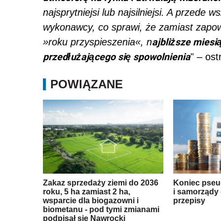
najsprytniejsi lub najsilniejsi. A przed
wykonawcy, co sprawi, że zamiast zapo
ajbliższe mies
»roku przyspieszenia«, n
przedłużającego się spowolnienia
" – os
POWIĄZANE
Zakaz sprzedaży ziemi do 2036
Koniec pse
roku, 5 ha zamiast 2 ha,
i samorządy 
wsparcie dla biogazowni i
przepisy
biometanu - pod tymi zmianami
podpisał się Nawrocki