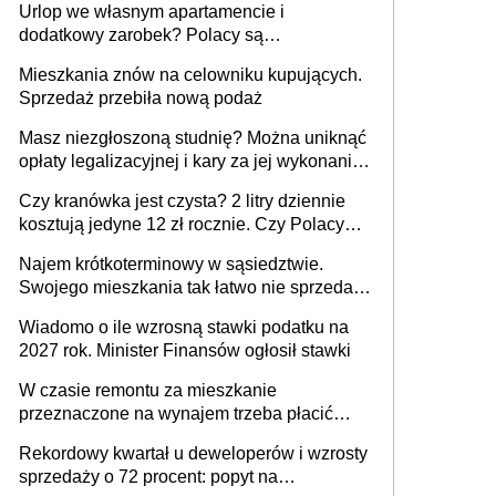
Urlop we własnym apartamencie i
dodatkowy zarobek? Polacy są
zainteresowani
Mieszkania znów na celowniku kupujących.
Sprzedaż przebiła nową podaż
Masz niezgłoszoną studnię? Można uniknąć
opłaty legalizacyjnej i kary za jej wykonanie,
ale jest termin
Czy kranówka jest czysta? 2 litry dziennie
kosztują jedyne 12 zł rocznie. Czy Polacy
piją wodę z kranu?
Najem krótkoterminowy w sąsiedztwie.
Swojego mieszkania tak łatwo nie sprzedaż
lub zrobisz to ze stratą
Wiadomo o ile wzrosną stawki podatku na
2027 rok. Minister Finansów ogłosił stawki
W czasie remontu za mieszkanie
przeznaczone na wynajem trzeba płacić
wyższy podatek. Dlaczego? Bo nikt nie
Rekordowy kwartał u deweloperów i wzrosty
realizuje w nim potrzeb mieszkaniowych
sprzedaży o 72 procent: popyt na