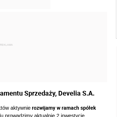
REKLAMA
tamentu Sprzedaży, Develia S.A.
rozwijamy w ramach spółek
któw aktywnie
 prowadzimy aktualnie 2 inwestycje