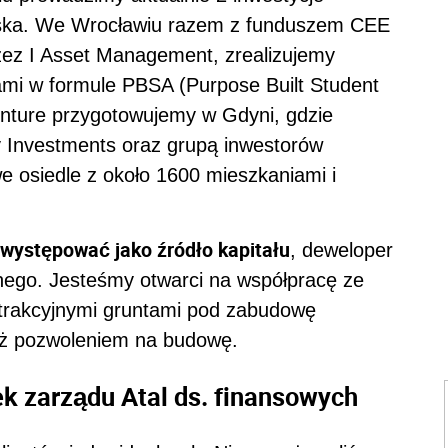
lska. We Wrocławiu razem z funduszem CEE
ez I Asset Management, zrealizujemy
mi w formule PBSA (Purpose Built Student
enture przygotowujemy w Gdyni, gdzie
y Investments oraz grupą inwestorów
 osiedle z około 1600 mieszkaniami i
ystępować jako źródło kapitału
, deweloper
nego. Jesteśmy otwarci na współpracę ze
trakcyjnymi gruntami pod zabudowę
uż pozwoleniem na budowę.
ek zarządu Atal ds. finansowych