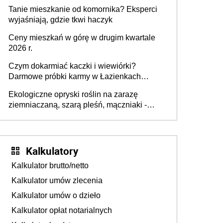
mieszkania wraca
Tanie mieszkanie od komornika? Eksperci
wyjaśniają, gdzie tkwi haczyk
Ceny mieszkań w górę w drugim kwartale
2026 r.
Czym dokarmiać kaczki i wiewiórki?
Darmowe próbki karmy w Łazienkach
Królewskich 25-26 lipca 2026 r. [Akcja
Ekologiczne opryski roślin na zarazę
edukacyjna]
ziemniaczaną, szarą pleśń, mączniaki -
gnojówki, wywary, wyciągi. Jak rozpoznać i
zwalczać choroby grzybowe roślin?
Kalkulatory
Kalkulator brutto/netto
Kalkulator umów zlecenia
Kalkulator umów o dzieło
Kalkulator opłat notarialnych