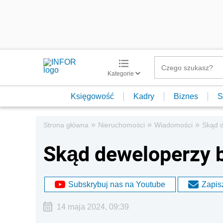
Kategorie
Księgowość
Kadry
Biznes
S
»
»
»
Strona główna
Nieruchomości
Wiadomości
Skąd d
Skąd deweloperzy b
Subskrybuj nas na Youtube
Zapisz
14 maja 2024, 09:39