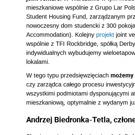
mieszkaniowe wspólnie z Grupo Lar Po
Student Housing Fund, zarządzanym prz
nowoczesny dom studencki z 300 pokoja
Accommodation). Kolejny
projekt
joint v
wspólnie z TFI Rockbridge, spółką Derb
indywidualnych wybudujemy wieloetapowe
lokalami.
możemy w
W tego typu przedsięwzięciach
czy zarządca całego procesu inwestycyj
wszystkimi podmiotami dysponującymi a
mieszkaniową, optymalnie z wydanym j
Andrzej Biedronka-Tetla, człon