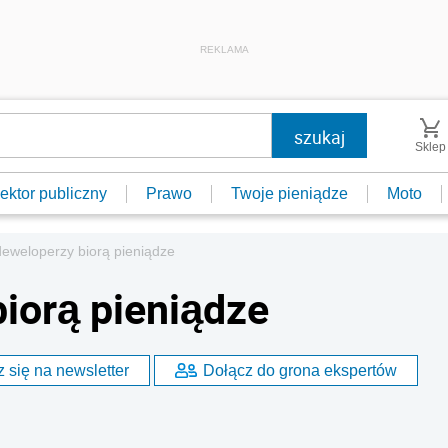
REKLAMA
Sklep
ektor publiczny
Prawo
Twoje pieniądze
Moto
eweloperzy biorą pieniądze
iorą pieniądze
 się na newsletter
Dołącz do grona ekspertów