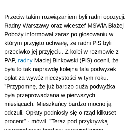
Przeciw takim rozwiązaniem byli radni opozycji.
Radny Warszawy oraz wiceszef MSWiA Błażej
Poboży informował zaraz po głosowaniu w
którym przyjęto uchwałę, że radni PiS byli
przeciwko jej przyjęciu. Z kolei w rozmowie z
PAP,
radny
Maciej Binkowski (PiS) ocenił, że
była to tak naprawdę kolejna fala podwyżek
opłat za wywóz nieczystości w tym roku.
"Przypomnę, że już bardzo duża podwyżka
była przeprowadzana w pierwszych
miesiącach. Mieszkańcy bardzo mocno ją
odczuli. Opłaty podniosły się o rząd kilkuset
procent" - mówił. "Teraz pod przykrywką
wprowadzenia bardziej sprawiedliwego