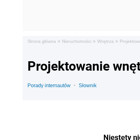
»
»
»
Strona główna
Nieruchomości
Wnętrza
Projektow
Projektowanie wnęt
Porady internautów
Słownik
Niestety ni