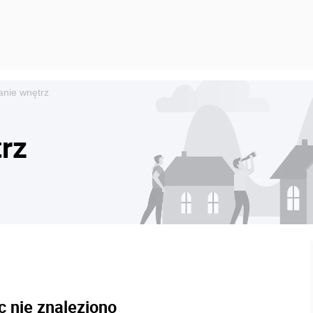
anie wnętrz
rz
c nie znaleziono