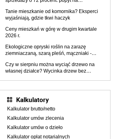
sprzedaży o 72 procent: popyt na
mieszkania wraca
Tanie mieszkanie od komornika? Eksperci
wyjaśniają, gdzie tkwi haczyk
Ceny mieszkań w górę w drugim kwartale
2026 r.
Ekologiczne opryski roślin na zarazę
ziemniaczaną, szarą pleśń, mączniaki -
gnojówki, wywary, wyciągi. Jak rozpoznać i
Czy w sierpniu można wyciąć drzewo na
zwalczać choroby grzybowe roślin?
własnej działce? Wycinka drzew bez
pozwolenia
Kalkulatory
Kalkulator brutto/netto
Kalkulator umów zlecenia
Kalkulator umów o dzieło
Kalkulator opłat notarialnych