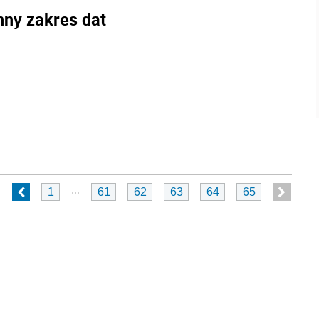
nny zakres dat
...
1
61
62
63
64
65