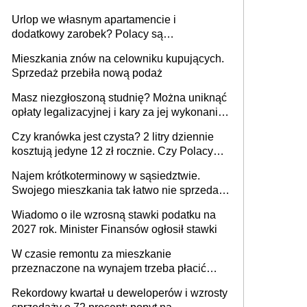
Urlop we własnym apartamencie i
dodatkowy zarobek? Polacy są
zainteresowani
Mieszkania znów na celowniku kupujących.
Sprzedaż przebiła nową podaż
Masz niezgłoszoną studnię? Można uniknąć
opłaty legalizacyjnej i kary za jej wykonanie,
ale jest termin
Czy kranówka jest czysta? 2 litry dziennie
kosztują jedyne 12 zł rocznie. Czy Polacy
piją wodę z kranu?
Najem krótkoterminowy w sąsiedztwie.
Swojego mieszkania tak łatwo nie sprzedaż
lub zrobisz to ze stratą
Wiadomo o ile wzrosną stawki podatku na
2027 rok. Minister Finansów ogłosił stawki
W czasie remontu za mieszkanie
przeznaczone na wynajem trzeba płacić
wyższy podatek. Dlaczego? Bo nikt nie
Rekordowy kwartał u deweloperów i wzrosty
realizuje w nim potrzeb mieszkaniowych