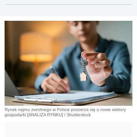
Modrzewskiego w Krakowie oraz Rzecznik
Akademicki ds. równego traktowania i
przeciwdziałania dyskryminacji. Specjalizuje się w
prawie pracy, zabezpieczeniu społecznym oraz
administracyjnoprawnych aspektach związanych z
pracą i pomocą socjalną.
Rynek najmu zwrotnego w Polsce poszerza się o nowe sektory
gospodarki [ANALIZA RYNKU]
/
Shutterstock