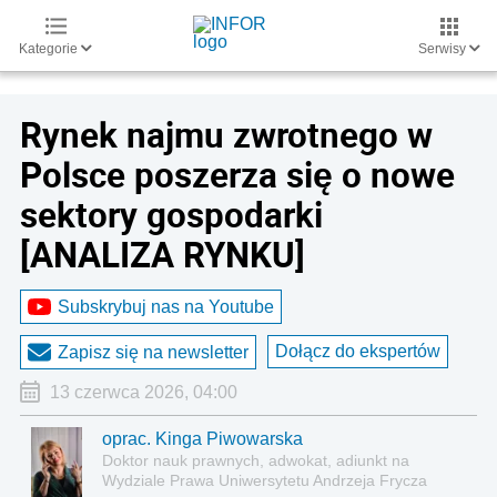
Kategorie
Serwisy
Rynek najmu zwrotnego w
Polsce poszerza się o nowe
sektory gospodarki
[ANALIZA RYNKU]
Subskrybuj nas na Youtube
Dołącz do ekspertów
Zapisz się na newsletter
13 czerwca 2026, 04:00
oprac. Kinga Piwowarska
Doktor nauk prawnych, adwokat, adiunkt na
Wydziale Prawa Uniwersytetu Andrzeja Frycza