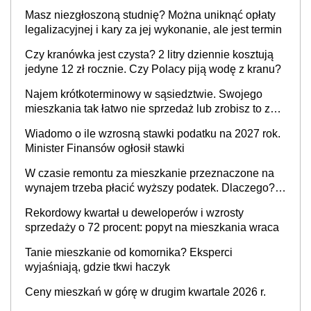
Masz niezgłoszoną studnię? Można uniknąć opłaty
legalizacyjnej i kary za jej wykonanie, ale jest termin
Czy kranówka jest czysta? 2 litry dziennie kosztują
jedyne 12 zł rocznie. Czy Polacy piją wodę z kranu?
Najem krótkoterminowy w sąsiedztwie. Swojego
mieszkania tak łatwo nie sprzedaż lub zrobisz to ze
stratą
Wiadomo o ile wzrosną stawki podatku na 2027 rok.
Minister Finansów ogłosił stawki
W czasie remontu za mieszkanie przeznaczone na
wynajem trzeba płacić wyższy podatek. Dlaczego?
Bo nikt nie realizuje w nim potrzeb mieszkaniowych
Rekordowy kwartał u deweloperów i wzrosty
sprzedaży o 72 procent: popyt na mieszkania wraca
Tanie mieszkanie od komornika? Eksperci
wyjaśniają, gdzie tkwi haczyk
Ceny mieszkań w górę w drugim kwartale 2026 r.