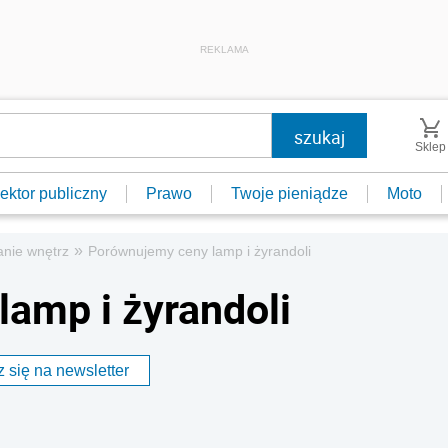
REKLAMA
Sklep
ektor publiczny
Prawo
Twoje pieniądze
Moto
»
anie wnętrz
Porównujemy ceny lamp i żyrandoli
amp i żyrandoli
 się na newsletter