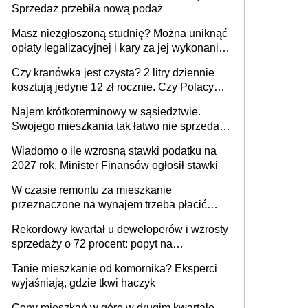
Sprzedaż przebiła nową podaż
Masz niezgłoszoną studnię? Można uniknąć
opłaty legalizacyjnej i kary za jej wykonanie,
ale jest termin
Czy kranówka jest czysta? 2 litry dziennie
kosztują jedyne 12 zł rocznie. Czy Polacy
piją wodę z kranu?
Najem krótkoterminowy w sąsiedztwie.
Swojego mieszkania tak łatwo nie sprzedaż
lub zrobisz to ze stratą
Wiadomo o ile wzrosną stawki podatku na
2027 rok. Minister Finansów ogłosił stawki
W czasie remontu za mieszkanie
przeznaczone na wynajem trzeba płacić
wyższy podatek. Dlaczego? Bo nikt nie
Rekordowy kwartał u deweloperów i wzrosty
realizuje w nim potrzeb mieszkaniowych
sprzedaży o 72 procent: popyt na
mieszkania wraca
Tanie mieszkanie od komornika? Eksperci
wyjaśniają, gdzie tkwi haczyk
Ceny mieszkań w górę w drugim kwartale