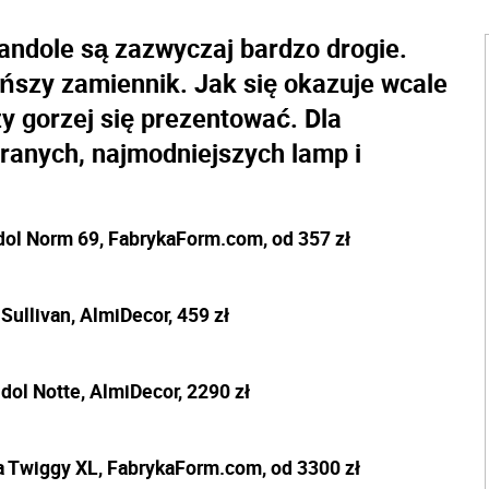
randole są zazwyczaj bardzo drogie.
szy zamiennik. Jak się okazuje wcale
zy gorzej się prezentować. Dla
ranych, najmodniejszych lamp i
ndol Norm 69, FabrykaForm.com, od 357 zł
 Sullivan, AlmiDecor, 459 zł
ndol Notte, AlmiDecor, 2290 zł
a Twiggy XL, FabrykaForm.com, od 3300 zł