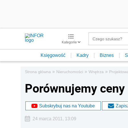
Kategorie
Księgowość
Kadry
Biznes
S
»
»
»
Strona główna
Nieruchomości
Wnętrza
Projektow
Porównujemy ceny l
Subskrybuj nas na Youtube
Zapisz
24 marca 2011, 13:09