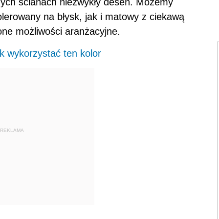
szych ścianach niezwykły deseń. Możemy
erowany na błysk, jak i matowy z ciekawą
one możliwości aranżacyjne.
ak wykorzystać ten kolor
REKLAMA