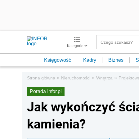
Kategorie
Księgowość
Kadry
Biznes
S
»
»
»
Strona główna
Nieruchomości
Wnętrza
Projektow
Porada Infor.pl
Jak wykończyć ścia
kamienia?