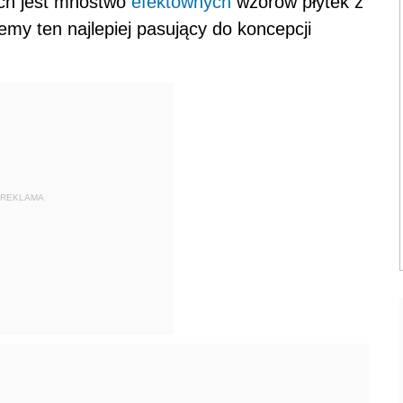
ych jest mnóstwo
efektownych
wzorów płytek z
emy ten najlepiej pasujący do koncepcji
REKLAMA