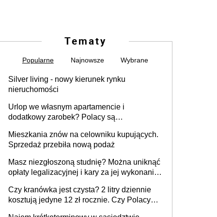
Tematy
Popularne
Najnowsze
Wybrane
Silver living - nowy kierunek rynku
nieruchomości
Urlop we własnym apartamencie i
dodatkowy zarobek? Polacy są
zainteresowani
Mieszkania znów na celowniku kupujących.
Sprzedaż przebiła nową podaż
Masz niezgłoszoną studnię? Można uniknąć
opłaty legalizacyjnej i kary za jej wykonanie,
ale jest termin
Czy kranówka jest czysta? 2 litry dziennie
kosztują jedyne 12 zł rocznie. Czy Polacy
piją wodę z kranu?