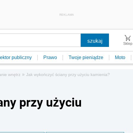
REKLAMA
Sklep
ektor publiczny
Prawo
Twoje pieniądze
Moto
»
anie wnętrz
Jak wykończyć ściany przy użyciu kamienia?
ny przy użyciu