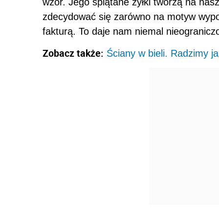
wzór. Jego splątane żyłki tworzą na na
zdecydować się zarówno na motyw wypol
fakturą. To daje nam niemal nieogranicz
Zobacz także:
Ściany w bieli. Radzimy j