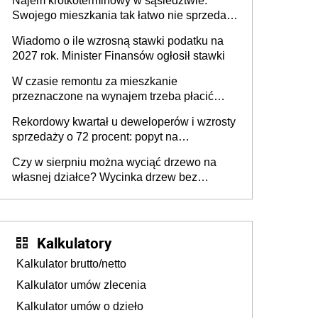
Najem krótkoterminowy w sąsiedztwie.
Swojego mieszkania tak łatwo nie sprzedaż
lub zrobisz to ze stratą
Wiadomo o ile wzrosną stawki podatku na
2027 rok. Minister Finansów ogłosił stawki
W czasie remontu za mieszkanie
przeznaczone na wynajem trzeba płacić
wyższy podatek. Dlaczego? Bo nikt nie
Rekordowy kwartał u deweloperów i wzrosty
realizuje w nim potrzeb mieszkaniowych
sprzedaży o 72 procent: popyt na
mieszkania wraca
Czy w sierpniu można wyciąć drzewo na
własnej działce? Wycinka drzew bez
pozwolenia
Kalkulatory
Kalkulator brutto/netto
Kalkulator umów zlecenia
Kalkulator umów o dzieło