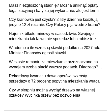
Masz niezgłoszoną studnię? Można uniknąć opłaty
legalizacyjnej i kary za jej wykonanie, ale jest termin
Czy kranówka jest czysta? 2 litry dziennie kosztują
jedyne 12 zł rocznie. Czy Polacy piją wodę z kranu?
Najem krótkoterminowy w sąsiedztwie. Swojego
mieszkania tak łatwo nie sprzedaż lub zrobisz to ze
stratą
Wiadomo o ile wzrosną stawki podatku na 2027 rok.
Minister Finansów ogłosił stawki
W czasie remontu za mieszkanie przeznaczone na
wynajem trzeba płacić wyższy podatek. Dlaczego?
Bo nikt nie realizuje w nim potrzeb mieszkaniowych
Rekordowy kwartał u deweloperów i wzrosty
sprzedaży o 72 procent: popyt na mieszkania wraca
Czy w sierpniu można wyciąć drzewo na własnej
działce? Wycinka drzew bez pozwolenia