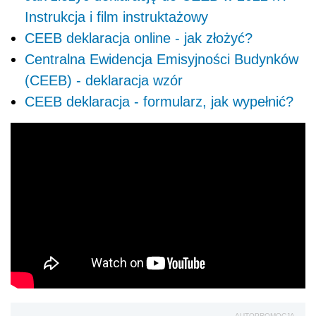
Instrukcja i film instruktażowy
CEEB deklaracja online - jak złożyć?
Centralna Ewidencja Emisyjności Budynków
(CEEB) - deklaracja wzór
CEEB deklaracja - formularz, jak wypełnić?
AUTOPROMOCJA