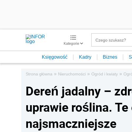
Kategorie
Księgowość
Kadry
Biznes
S
»
»
»
Strona główna
Nieruchomości
Ogród i kwiaty
Ogr
Dereń jadalny – zd
uprawie roślina. T
najsmaczniejsze