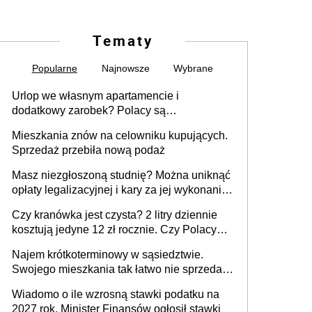
Tematy
Popularne
Najnowsze
Wybrane
Urlop we własnym apartamencie i
dodatkowy zarobek? Polacy są
zainteresowani
Mieszkania znów na celowniku kupujących.
Sprzedaż przebiła nową podaż
Masz niezgłoszoną studnię? Można uniknąć
opłaty legalizacyjnej i kary za jej wykonanie,
ale jest termin
Czy kranówka jest czysta? 2 litry dziennie
kosztują jedyne 12 zł rocznie. Czy Polacy
piją wodę z kranu?
Najem krótkoterminowy w sąsiedztwie.
Swojego mieszkania tak łatwo nie sprzedaż
lub zrobisz to ze stratą
Wiadomo o ile wzrosną stawki podatku na
2027 rok. Minister Finansów ogłosił stawki