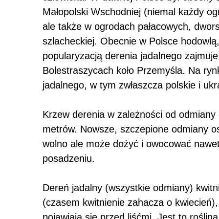
Małopolski Wschodniej (niemal każdy ogr
ale także w ogrodach pałacowych, dworsk
szlacheckiej. Obecnie w Polsce hodowlą
popularyzacją derenia jadalnego zajmuj
Bolestraszycach koło Przemyśla. Na ryn
jadalnego, w tym zwłaszcza polskie i ukr
Krzew derenia w zależności od odmiany d
metrów. Nowsze, szczepione odmiany osi
wolno ale może dożyć i owocować nawet 
posadzeniu.
Dereń jadalny (wszystkie odmiany) kwit
(czasem kwitnienie zahacza o kwiecień), 
pojawiają się przed liśćmi. Jest to rośli