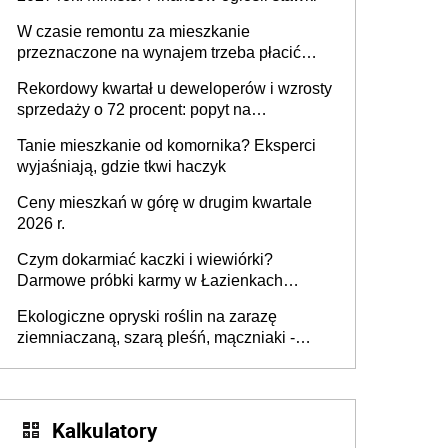
W czasie remontu za mieszkanie
przeznaczone na wynajem trzeba płacić
wyższy podatek. Dlaczego? Bo nikt nie
Rekordowy kwartał u deweloperów i wzrosty
realizuje w nim potrzeb mieszkaniowych
sprzedaży o 72 procent: popyt na
mieszkania wraca
Tanie mieszkanie od komornika? Eksperci
wyjaśniają, gdzie tkwi haczyk
Ceny mieszkań w górę w drugim kwartale
2026 r.
Czym dokarmiać kaczki i wiewiórki?
Darmowe próbki karmy w Łazienkach
Królewskich 25-26 lipca 2026 r. [Akcja
Ekologiczne opryski roślin na zarazę
edukacyjna]
ziemniaczaną, szarą pleśń, mączniaki -
gnojówki, wywary, wyciągi. Jak rozpoznać i
zwalczać choroby grzybowe roślin?
Kalkulatory