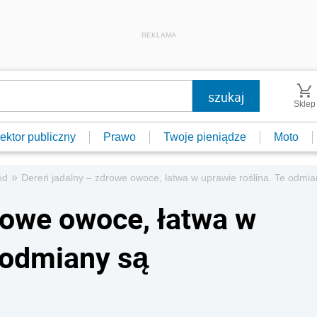
REKLAMA
Sklep
ektor publiczny
Prawo
Twoje pieniądze
Moto
»
ód
Dereń jadalny – zdrowe owoce, łatwa w uprawie roślina. Te odmi
rowe owoce, łatwa w
e odmiany są