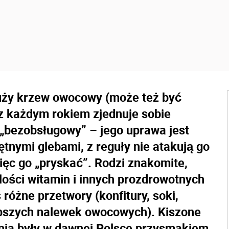
duży krzew owocowy (może też być
z każdym rokiem zjednuje sobie
„bezobsługowy” – jego uprawa jest
ętnymi glebami, z reguły nie atakują go
więc go „pryskać”. Rodzi znakomite,
lości witamin i innych prozdrowotnych
różne przetwory (konfitury, soki,
epszych nalewek owocowych). Kiszone
enia były w dawnej Polsce przysmakiem