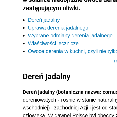
zastępującym oliwki.
Dereń jadalny
Uprawa derenia jadalnego
Wybrane odmiany derenia jadalnego
Właściwości lecznicze
Owoce derenia w kuchni, czyli nie tyl
r
Dereń jadalny
Dereń jadalny (botaniczna nazwa: cornu
dereniowatych - rośnie w stanie natural
wschodniej) i zachodniej Azji i jest od s
człowieka. W dawnej Polsce był obecny 