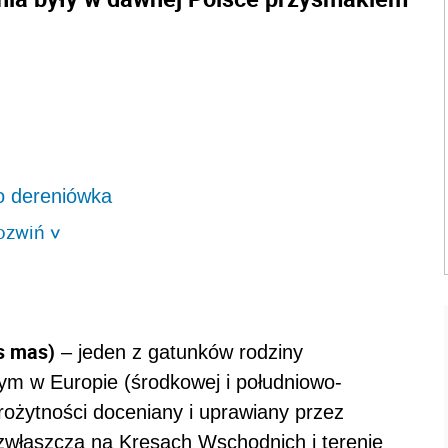
ko dereniówka
ozwiń
>
s mas)
– jeden z gatunków rodziny
nym w Europie (środkowej i południowo-
tarożytności doceniany i uprawiany przez
zwłaszcza na Kresach Wschodnich i terenie