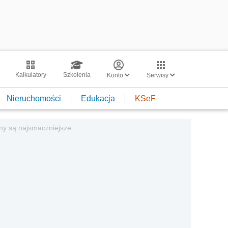
Kalkulatory
Szkolenia
Konto
Serwisy
Nieruchomości
Edukacja
KSeF
any są najsmaczniejsze