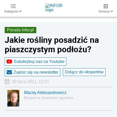
Kategorie
Serwisy
Porada Infor.pl
Jakie rośliny posadzić na
piaszczystym podłożu?
Subskrybuj nas na Youtube
Dołącz do ekspertów
Zapisz się na newsletter
20 lipca 2011, 12:15
Maciej Aleksandrowicz
Ekspert w dziedzinie ogrodów