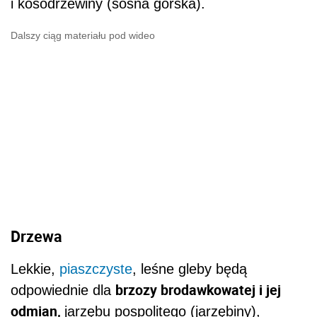
i kosodrzewiny (sosna górska).
Dalszy ciąg materiału pod wideo
Drzewa
Lekkie,
piaszczyste
, leśne gleby będą
brzozy brodawkowatej i jej
odpowiednie dla
odmian
,
jarzębu pospolitego (jarzębiny),