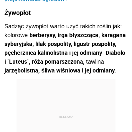
Żywopłot
Sadząc żywopłot warto użyć takich roślin jak:
berberysy
,
irga błyszcząca
,
karagana
kolorowe
syberyjska
,
lilak pospolity
,
ligustr pospolity
,
pęcherznica kalinolistna i jej odmiany `Diabolo`
i `Luteus`
,
róża pomarszczona,
tawlina
jarzębolistna
,
śliwa wiśniowa i jej odmiany.
REKLAMA