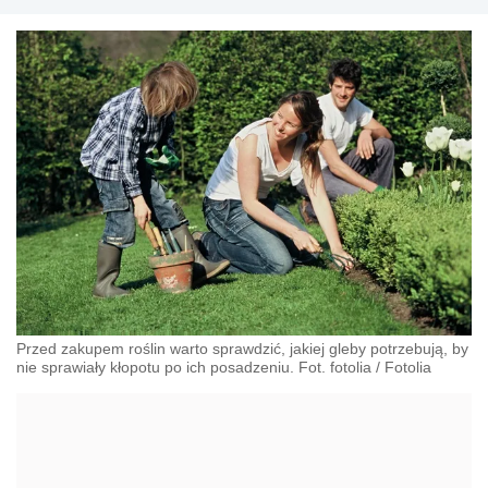
Przed zakupem roślin warto sprawdzić, jakiej gleby potrzebują, by
nie sprawiały kłopotu po ich posadzeniu. Fot. fotolia
/
Fotolia