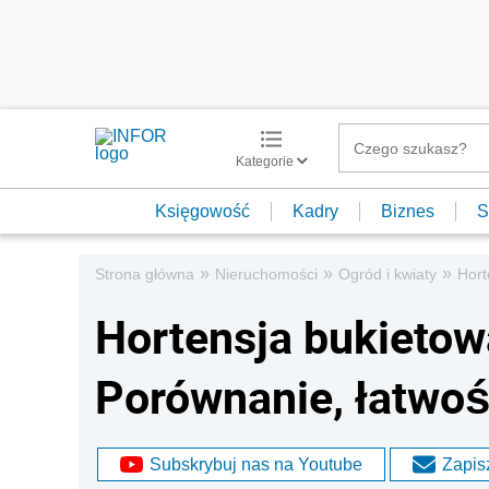
Kategorie
Księgowość
Kadry
Biznes
S
»
»
»
Strona główna
Nieruchomości
Ogród i kwiaty
Hort
Hortensja bukietow
Porównanie, łatwo
Subskrybuj nas na Youtube
Zapisz