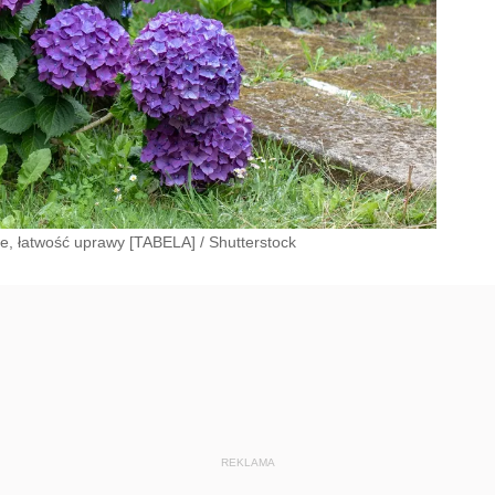
ie, łatwość uprawy [TABELA]
/
Shutterstock