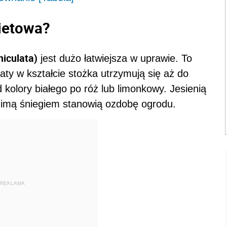
ietowa?
iculata)
jest dużo łatwiejsza w uprawie. To
aty w kształcie stożka utrzymują się aż do
d kolory białego po róż lub limonkowy. Jesienią
zimą śniegiem stanowią ozdobę ogrodu.
REKLAMA