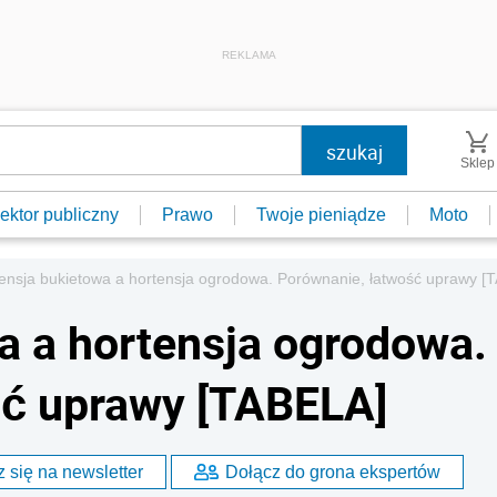
REKLAMA
Sklep
ektor publiczny
Prawo
Twoje pieniądze
Moto
ensja bukietowa a hortensja ogrodowa. Porównanie, łatwość uprawy [
a a hortensja ogrodowa.
ść uprawy [TABELA]
 się na newsletter
Dołącz do grona ekspertów