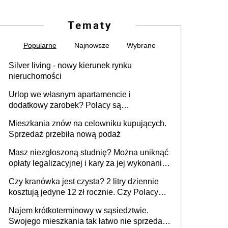
Tematy
Popularne
Najnowsze
Wybrane
Silver living - nowy kierunek rynku
nieruchomości
Urlop we własnym apartamencie i
dodatkowy zarobek? Polacy są
zainteresowani
Mieszkania znów na celowniku kupujących.
Sprzedaż przebiła nową podaż
Masz niezgłoszoną studnię? Można uniknąć
opłaty legalizacyjnej i kary za jej wykonanie,
ale jest termin
Czy kranówka jest czysta? 2 litry dziennie
kosztują jedyne 12 zł rocznie. Czy Polacy
piją wodę z kranu?
Najem krótkoterminowy w sąsiedztwie.
Swojego mieszkania tak łatwo nie sprzedaż