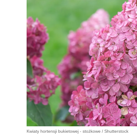
Kwiaty hortensji bukietowej - stożkowe
/
Shutterstock