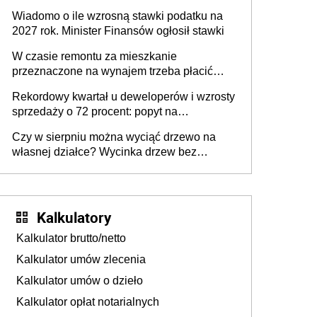
lub zrobisz to ze stratą
Wiadomo o ile wzrosną stawki podatku na
2027 rok. Minister Finansów ogłosił stawki
W czasie remontu za mieszkanie
przeznaczone na wynajem trzeba płacić
wyższy podatek. Dlaczego? Bo nikt nie
Rekordowy kwartał u deweloperów i wzrosty
realizuje w nim potrzeb mieszkaniowych
sprzedaży o 72 procent: popyt na
mieszkania wraca
Czy w sierpniu można wyciąć drzewo na
własnej działce? Wycinka drzew bez
pozwolenia
Kalkulatory
Kalkulator brutto/netto
Kalkulator umów zlecenia
Kalkulator umów o dzieło
Kalkulator opłat notarialnych